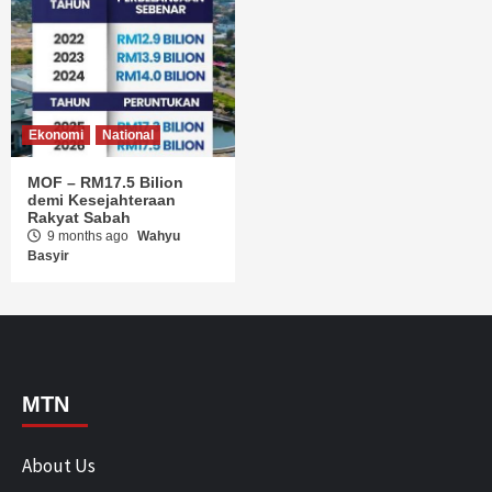
Ekonomi
National
MOF – RM17.5 Bilion
demi Kesejahteraan
Rakyat Sabah
9 months ago
Wahyu
Basyir
MTN
About Us