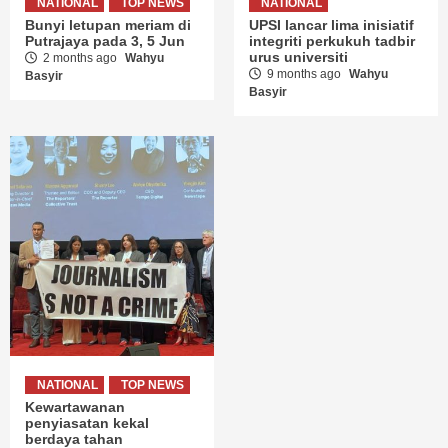
NATIONAL
TOP NEWS
NATIONAL
Bunyi letupan meriam di
UPSI lancar lima inisiatif
Putrajaya pada 3, 5 Jun
integriti perkukuh tadbir
urus universiti
2 months ago
Wahyu
9 months ago
Wahyu
Basyir
Basyir
NATIONAL
TOP NEWS
Kewartawanan
penyiasatan kekal
berdaya tahan