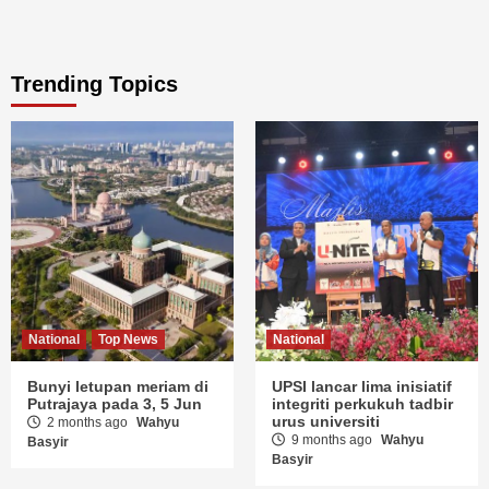
Trending Topics
National
Top News
National
Bunyi letupan meriam di
UPSI lancar lima inisiatif
Putrajaya pada 3, 5 Jun
integriti perkukuh tadbir
urus universiti
2 months ago
Wahyu
9 months ago
Wahyu
Basyir
Basyir