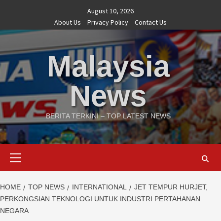
Skip
August 10, 2026
to
About Us
Privacy Policy
Contact Us
content
Malaysia
News
BERITA TERKINI – TOP LATEST NEWS
Primary
Menu
HOME
TOP NEWS
INTERNATIONAL
JET TEMPUR HURJET,
PERKONGSIAN TEKNOLOGI UNTUK INDUSTRI PERTAHANAN
NEGARA