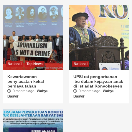
National
Top News
National
Kewartawanan
UPSI rai pengorbanan
penyiasatan kekal
ibu dalam kejayaan anak
berdaya tahan
di Istiadat Konvokesyen
9 months ago
Wahyu
9 months ago
Wahyu
Basyir
Basyir