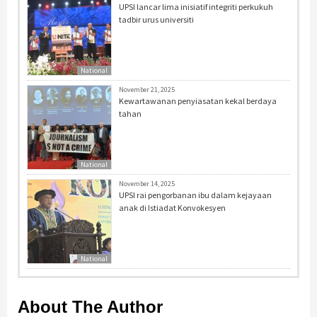
UPSI lancar lima inisiatif integriti perkukuh
tadbir urus universiti
National
November 21, 2025
Kewartawanan penyiasatan kekal berdaya
tahan
National
November 14, 2025
UPSI rai pengorbanan ibu dalam kejayaan
anak di Istiadat Konvokesyen
National
About The Author