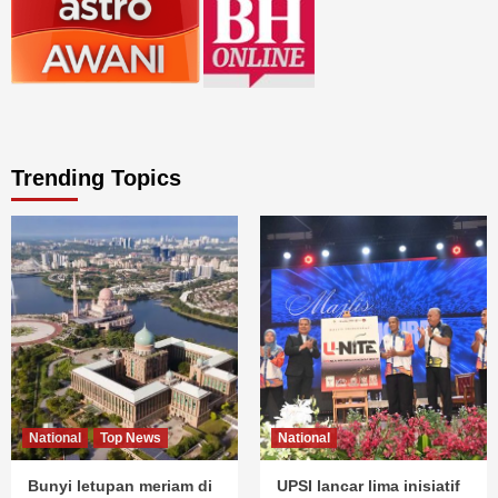
Trending Topics
National
Top News
National
Bunyi letupan meriam di
UPSI lancar lima inisiatif