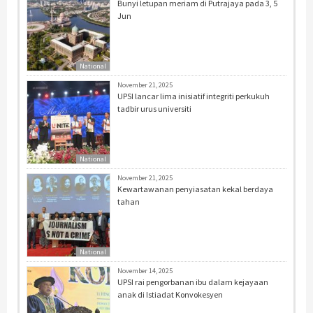
Bunyi letupan meriam di Putrajaya pada 3, 5
Jun
National
November 21, 2025
UPSI lancar lima inisiatif integriti perkukuh
tadbir urus universiti
National
November 21, 2025
Kewartawanan penyiasatan kekal berdaya
tahan
National
November 14, 2025
UPSI rai pengorbanan ibu dalam kejayaan
anak di Istiadat Konvokesyen