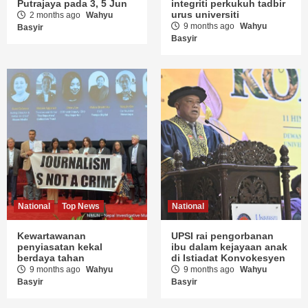
Putrajaya pada 3, 5 Jun
integriti perkukuh tadbir
urus universiti
2 months ago
Wahyu
9 months ago
Wahyu
Basyir
Basyir
National
Top News
National
Kewartawanan
UPSI rai pengorbanan
penyiasatan kekal
ibu dalam kejayaan anak
berdaya tahan
di Istiadat Konvokesyen
9 months ago
Wahyu
9 months ago
Wahyu
Basyir
Basyir