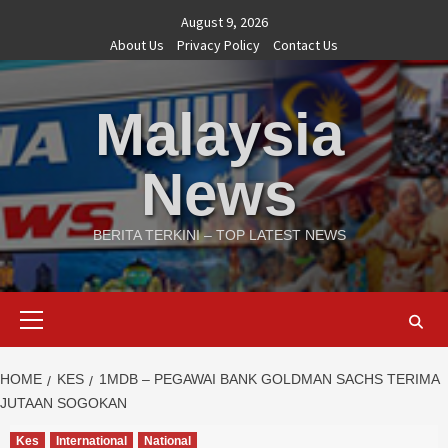
Skip
August 9, 2026
to
About Us
Privacy Policy
Contact Us
content
Malaysia
News
BERITA TERKINI – TOP LATEST NEWS
Primary
Menu
HOME
KES
1MDB – PEGAWAI BANK GOLDMAN SACHS TERIMA
JUTAAN SOGOKAN
Kes
International
National