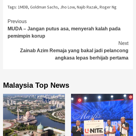
Tags:
1MDB
,
Goldman Sachs
,
Jho Low
,
Najib Razak
,
Roger Ng
Continue
Previous
MUDA – Jangan putus asa, menyerah kalah pada
Reading
pemimpin korup
Next
Zainab Azim Remaja yang bakal jadi pelancong
angkasa lepas berhijab pertama
Malaysia Top News