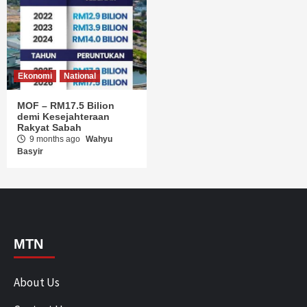
Ekonomi
National
MOF – RM17.5 Bilion
demi Kesejahteraan
Rakyat Sabah
9 months ago
Wahyu
Basyir
MTN
About Us