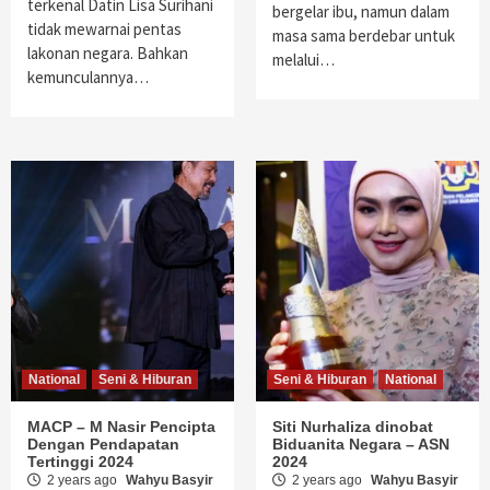
terkenal Datin Lisa Surihani
bergelar ibu, namun dalam
tidak mewarnai pentas
masa sama berdebar untuk
lakonan negara. Bahkan
melalui…
kemunculannya…
National
Seni & Hiburan
Seni & Hiburan
National
MACP – M Nasir Pencipta
Siti Nurhaliza dinobat
Dengan Pendapatan
Biduanita Negara – ASN
Tertinggi 2024
2024
2 years ago
Wahyu Basyir
2 years ago
Wahyu Basyir