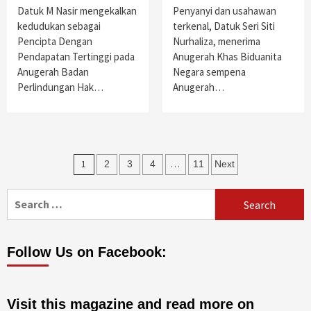
Datuk M Nasir mengekalkan
Penyanyi dan usahawan
kedudukan sebagai
terkenal, Datuk Seri Siti
Pencipta Dengan
Nurhaliza, menerima
Pendapatan Tertinggi pada
Anugerah Khas Biduanita
Anugerah Badan
Negara sempena
Perlindungan Hak…
Anugerah…
Posts
1
…
2
3
4
11
Next
pagination
Search
for:
Follow Us on Facebook:
Visit this magazine and read more on