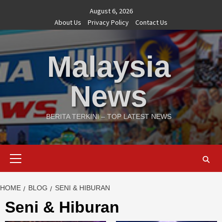
Skip
August 6, 2026
to
About Us
Privacy Policy
Contact Us
content
Malaysia
News
BERITA TERKINI – TOP LATEST NEWS
Primary
Menu
HOME
BLOG
SENI & HIBURAN
Seni & Hiburan