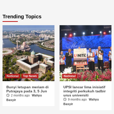
Trending Topics
National
Top News
National
Bunyi letupan meriam di
UPSI lancar lima inisiatif
Putrajaya pada 3, 5 Jun
integriti perkukuh tadbir
urus universiti
2 months ago
Wahyu
9 months ago
Wahyu
Basyir
Basyir