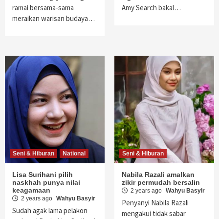
ramai bersama-sama
Amy Search bakal…
meraikan warisan budaya…
Seni & Hiburan
National
Seni & Hiburan
Lisa Surihani pilih
Nabila Razali amalkan
naskhah punya nilai
zikir permudah bersalin
keagamaan
2 years ago
Wahyu Basyir
2 years ago
Wahyu Basyir
Penyanyi Nabila Razali
Sudah agak lama pelakon
mengakui tidak sabar