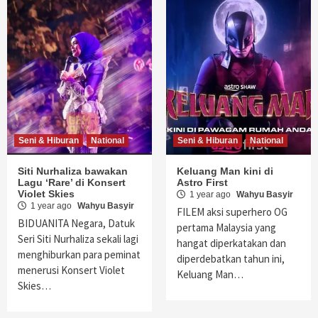
Seni & Hiburan
National
Seni & Hiburan
National
Siti Nurhaliza bawakan
Keluang Man kini di
Lagu ‘Rare’ di Konsert
Astro First
Violet Skies
1 year ago
Wahyu Basyir
1 year ago
Wahyu Basyir
FILEM aksi superhero OG
BIDUANITA Negara, Datuk
pertama Malaysia yang
Seri Siti Nurhaliza sekali lagi
hangat diperkatakan dan
menghiburkan para peminat
diperdebatkan tahun ini,
menerusi Konsert Violet
Keluang Man…
Skies…