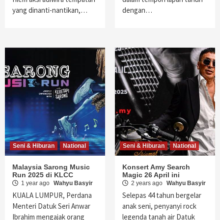
yang dinanti-nantikan,…
dengan…
Seni & Hiburan
National
Seni & Hiburan
National
Malaysia Sarong Music
Konsert Amy Search
Run 2025 di KLCC
Magic 26 April ini
1 year ago
Wahyu Basyir
2 years ago
Wahyu Basyir
KUALA LUMPUR, Perdana
Selepas 44 tahun bergelar
Menteri Datuk Seri Anwar
anak seni, penyanyi rock
Ibrahim mengajak orang
legenda tanah air Datuk