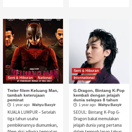
Seni & Hiburan
Seni & Hiburan
National
International
Treler filem Keluang Man,
G-Dragon, Bintang K-Pop
tambah keterujaan
kembali dengan jelajah
peminat
dunia selepas 8 tahun
1 year ago
Wahyu Basyir
1 year ago
Wahyu Basyir
KUALA LUMPUR – Setelah
SEOUL: Bintang K-Pop G-
tiga tahun usaha
Dragon bakal memulakan
pembikinannya diumumkan,
jelajah dunia yang pertama
filem aksi adiwira tempatan
dalam tempoh lapan tahun