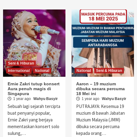
Seni & Hiburan
International
National
National
Seni & Hiburan
Ernie Zakri tutup konsert
Aaron – 19 muzium
Aura penuh magis di
dibuka secara percuma
Singapura
18 Mei ini
1 year ago
Wahyu Basyir
1 year ago
Wahyu Basyir
Sebuah lagi sejarah tercipta
PUTRAJAYA: Kesemua 19
buat penyanyi popular,
muzium di bawah Jabatan
Ernie Zakri yang berjaya
Muzium Malaysia (JMM)
mementaskan konsert solo
dibuka secara percuma
sulung,…
kepada orang…