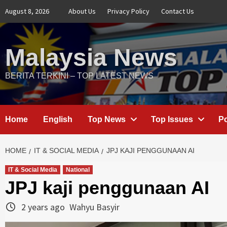
Skip
August 8, 2026
About Us
Privacy Policy
Contact Us
to
content
Malaysia News
BERITA TERKINI – TOP LATEST NEWS
Home
English
Top News
Top Issues
Po
HOME
IT & SOCIAL MEDIA
JPJ KAJI PENGGUNAAN AI
IT & Social Media
National
JPJ kaji penggunaan AI
2 years ago
Wahyu Basyir