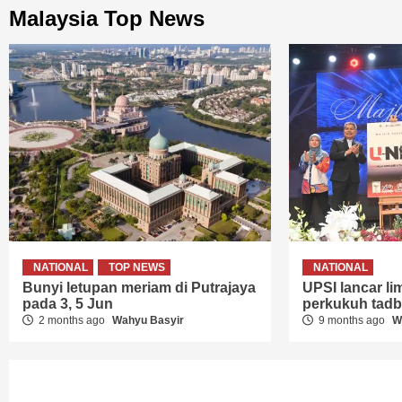
Malaysia Top News
NATIONAL
TOP NEWS
NATIONAL
Bunyi letupan meriam di Putrajaya
UPSI lancar lima
pada 3, 5 Jun
perkukuh tadbi
2 months ago
Wahyu Basyir
9 months ago
W