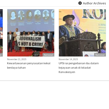
Author Archives
al
National
National
November 21, 2025
November 14, 2025
Kewartawanan penyiasatan kekal
UPSI rai pengorbanan ibu dalam
berdaya tahan
kejayaan anak di Istiadat
Konvokesyen