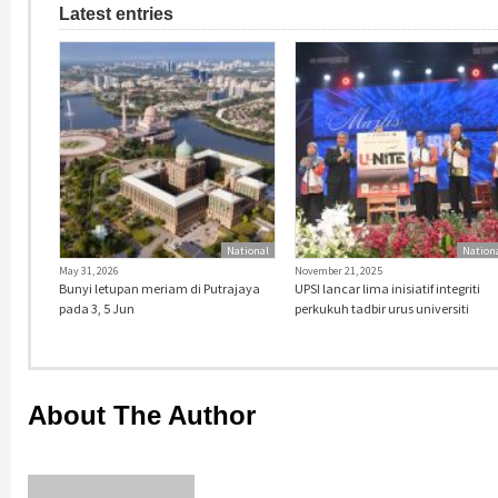
Latest entries
National
Nation
May 31, 2026
November 21, 2025
Bunyi letupan meriam di Putrajaya
UPSI lancar lima inisiatif integriti
pada 3, 5 Jun
perkukuh tadbir urus universiti
About The Author