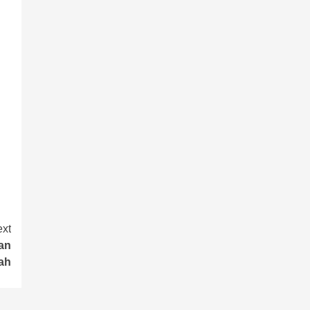
xt
an
cah