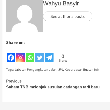
Wahyu Basyir
See author's posts
Share on:
0
Shares
Tags:
Jabatan Pengangkutan Jalan
,
JPJ
,
Kecerdasan Buatan (AI)
Continue
Previous
Saham TNB melonjak susulan cadangan tarif baru
Reading