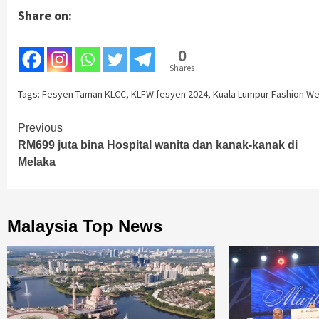
Share on:
0
Shares
Tags:
Fesyen Taman KLCC
,
KLFW fesyen 2024
,
Kuala Lumpur Fashion W
Continue
Previous
RM699 juta bina Hospital wanita dan kanak-kanak di
Reading
Melaka
Malaysia Top News