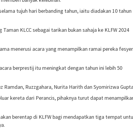
selama tujuh hari berbanding tahun, iaitu diadakan 10 tahun
jang Taman KLCC sebagai tarikan bukan sahaja ke KLFW 2024
asama menerusi acara yang menampilkan ramai pereka fesye
cara berprestij itu meningkat dengan tahun ini lebih 50
ruz Ramdan, Ruzzgahara, Nurita Harith dan Syomirizwa Gupta
eluar kereta dari Perancis, pihaknya turut dapat menampilka
ru akan berentap di KLFW bagi mendapatkan tiga tempat unt
ya.