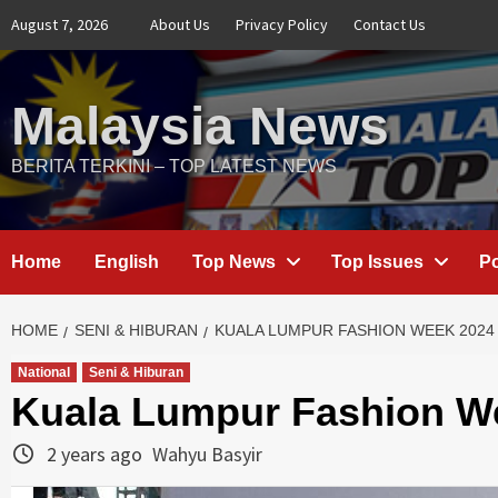
Skip
August 7, 2026
About Us
Privacy Policy
Contact Us
to
content
Malaysia News
BERITA TERKINI – TOP LATEST NEWS
Home
English
Top News
Top Issues
Po
HOME
SENI & HIBURAN
KUALA LUMPUR FASHION WEEK 2024
National
Seni & Hiburan
Kuala Lumpur Fashion W
2 years ago
Wahyu Basyir