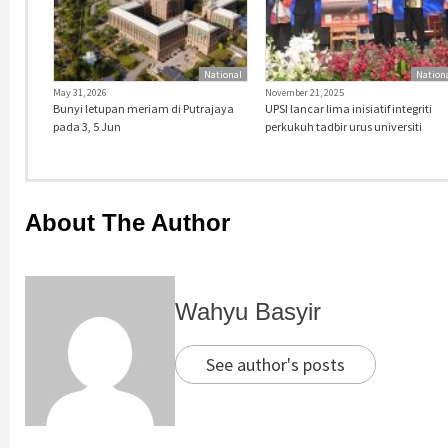
National
Nation
May 31, 2026
November 21, 2025
Bunyi letupan meriam di Putrajaya
UPSI lancar lima inisiatif integriti
pada 3, 5 Jun
perkukuh tadbir urus universiti
About The Author
Wahyu Basyir
See author's posts