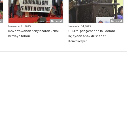
al
National
National
November 21, 2025
November 14, 2025
Kewartawanan penyiasatan kekal
UPSI rai pengorbanan ibu dalam
berdaya tahan
kejayaan anak di Istiadat
Konvokesyen