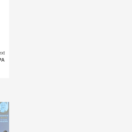
xt
PA