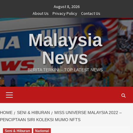
Skip
August 8, 2026
to
About Us
Privacy Policy
Contact Us
content
Malaysia
News
BERITA TERKINI – TOP LATEST NEWS
Primary
Menu
HOME
SENI & HIBURAN
MISS UNIVERSE MALAYSIA 2022 –
PENCIPTAAN SIRI KOLEKSI MUMO NFTS
Seni & Hiburan
National