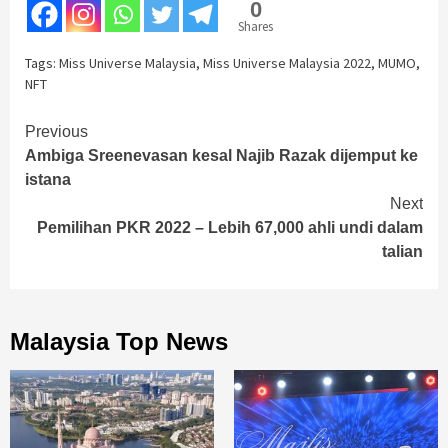
0
Shares
Tags:
Miss Universe Malaysia
,
Miss Universe Malaysia 2022
,
MUMO
,
NFT
Continue
Previous
Ambiga Sreenevasan kesal Najib Razak dijemput ke
Reading
istana
Next
Pemilihan PKR 2022 – Lebih 67,000 ahli undi dalam
talian
Malaysia Top News