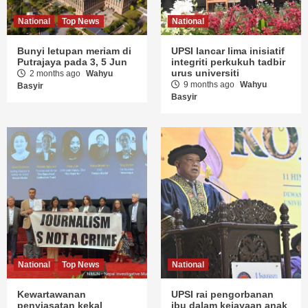
National
Top News
National
Bunyi letupan meriam di
UPSI lancar lima inisiatif
Putrajaya pada 3, 5 Jun
integriti perkukuh tadbir
urus universiti
2 months ago
Wahyu
9 months ago
Wahyu
Basyir
Basyir
National
Top News
National
Kewartawanan
UPSI rai pengorbanan
penyiasatan kekal
ibu dalam kejayaan anak