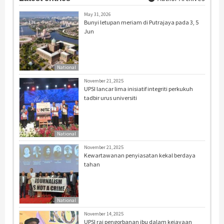
May 31, 2026
Bunyi letupan meriam di Putrajaya pada 3, 5
Jun
National
November 21, 2025
UPSI lancar lima inisiatif integriti perkukuh
tadbir urus universiti
National
November 21, 2025
Kewartawanan penyiasatan kekal berdaya
tahan
National
November 14, 2025
UPSI rai pengorbanan ibu dalam kejayaan