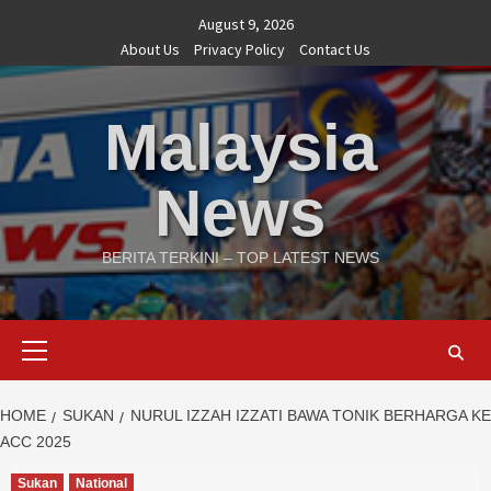
Skip
August 9, 2026
to
About Us
Privacy Policy
Contact Us
content
Malaysia
News
BERITA TERKINI – TOP LATEST NEWS
Primary
Menu
HOME
SUKAN
NURUL IZZAH IZZATI BAWA TONIK BERHARGA KE
ACC 2025
Sukan
National