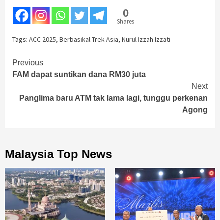
0
Shares
Tags:
ACC 2025
,
Berbasikal Trek Asia
,
Nurul Izzah Izzati
Continue
Previous
FAM dapat suntikan dana RM30 juta
Reading
Next
Panglima baru ATM tak lama lagi, tunggu perkenan
Agong
Malaysia Top News