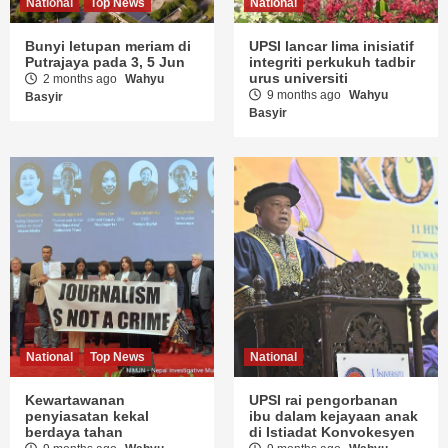
National
Top News
National
Bunyi letupan meriam di
UPSI lancar lima inisiatif
Putrajaya pada 3, 5 Jun
integriti perkukuh tadbir
urus universiti
2 months ago
Wahyu
9 months ago
Wahyu
Basyir
Basyir
National
Top News
National
Kewartawanan
UPSI rai pengorbanan
penyiasatan kekal
ibu dalam kejayaan anak
berdaya tahan
di Istiadat Konvokesyen