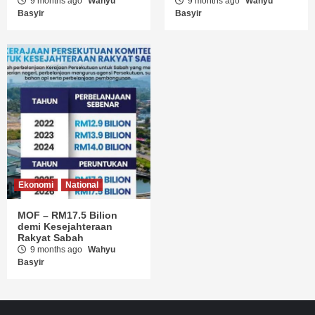
9 months ago
Wahyu
9 months ago
Wahyu
Basyir
Basyir
Ekonomi
National
MOF – RM17.5 Bilion
demi Kesejahteraan
Rakyat Sabah
9 months ago
Wahyu
Basyir