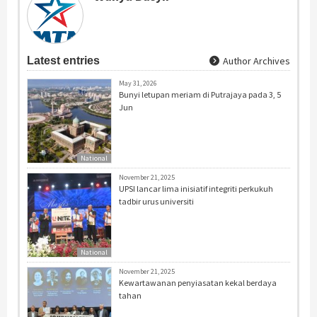
Latest entries
Author Archives
May 31, 2026
Bunyi letupan meriam di Putrajaya pada 3, 5
Jun
National
November 21, 2025
UPSI lancar lima inisiatif integriti perkukuh
tadbir urus universiti
National
November 21, 2025
Kewartawanan penyiasatan kekal berdaya
tahan