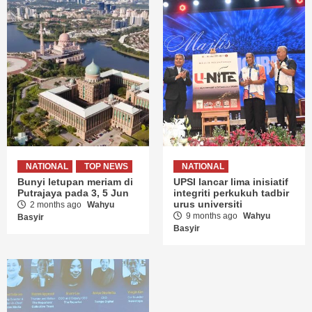
NATIONAL
TOP NEWS
NATIONAL
Bunyi letupan meriam di
UPSI lancar lima inisiatif
Putrajaya pada 3, 5 Jun
integriti perkukuh tadbir
urus universiti
2 months ago
Wahyu
9 months ago
Wahyu
Basyir
Basyir