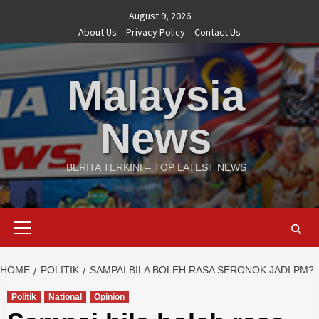
Skip
August 9, 2026
to
About Us
Privacy Policy
Contact Us
content
Malaysia
News
BERITA TERKINI – TOP LATEST NEWS
Primary
Menu
HOME
POLITIK
SAMPAI BILA BOLEH RASA SERONOK JADI PM?
Politik
National
Opinion