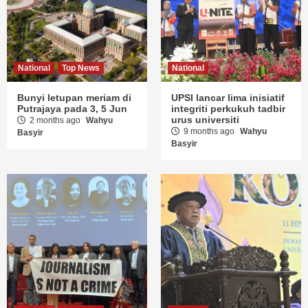
National
Top News
National
Bunyi letupan meriam di
UPSI lancar lima inisiatif
Putrajaya pada 3, 5 Jun
integriti perkukuh tadbir
urus universiti
2 months ago
Wahyu
9 months ago
Wahyu
Basyir
Basyir