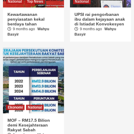
National
Top News
National
Kewartawanan
UPSI rai pengorbanan
penyiasatan kekal
ibu dalam kejayaan anak
berdaya tahan
di Istiadat Konvokesyen
9 months ago
Wahyu
9 months ago
Wahyu
Basyir
Basyir
Ekonomi
National
MOF – RM17.5 Bilion
demi Kesejahteraan
Rakyat Sabah