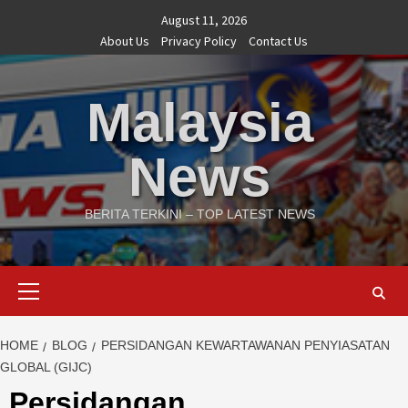
Skip
August 11, 2026
to
About Us
Privacy Policy
Contact Us
content
Malaysia
News
BERITA TERKINI – TOP LATEST NEWS
Primary
Menu
HOME
BLOG
PERSIDANGAN KEWARTAWANAN PENYIASATAN
GLOBAL (GIJC)
Persidangan