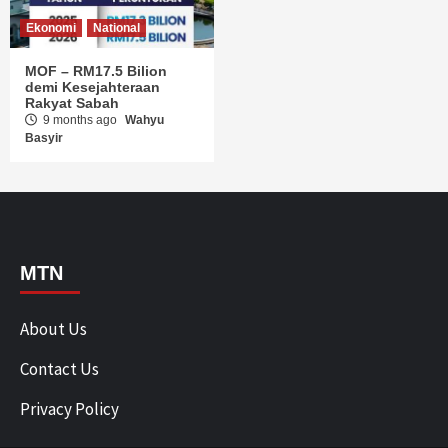
Ekonomi
National
MOF – RM17.5 Bilion
demi Kesejahteraan
Rakyat Sabah
9 months ago
Wahyu
Basyir
MTN
About Us
Contact Us
Privacy Policy