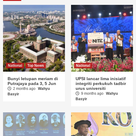
National
Top News
National
Bunyi letupan meriam di
UPSI lancar lima inisiatif
Putrajaya pada 3, 5 Jun
integriti perkukuh tadbir
urus universiti
2 months ago
Wahyu
9 months ago
Wahyu
Basyir
Basyir