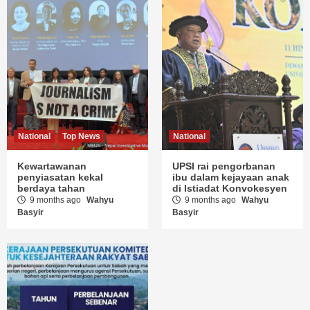
National
Top News
National
Kewartawanan
UPSI rai pengorbanan
penyiasatan kekal
ibu dalam kejayaan anak
berdaya tahan
di Istiadat Konvokesyen
9 months ago
Wahyu
9 months ago
Wahyu
Basyir
Basyir