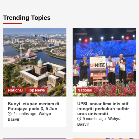
Trending Topics
National
Top News
National
Bunyi letupan meriam di
UPSI lancar lima inisiatif
Putrajaya pada 3, 5 Jun
integriti perkukuh tadbir
urus universiti
2 months ago
Wahyu
9 months ago
Wahyu
Basyir
Basyir