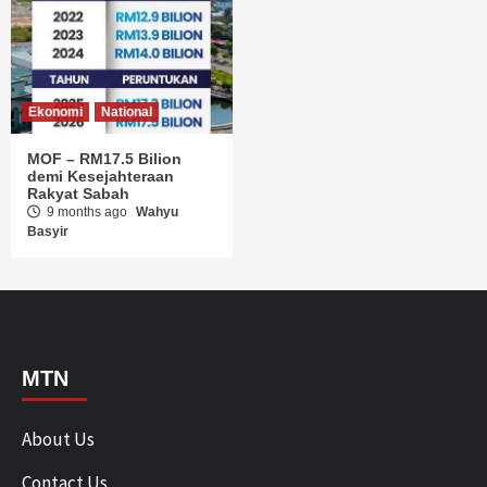
Ekonomi
National
MOF – RM17.5 Bilion
demi Kesejahteraan
Rakyat Sabah
9 months ago
Wahyu
Basyir
MTN
About Us
Contact Us