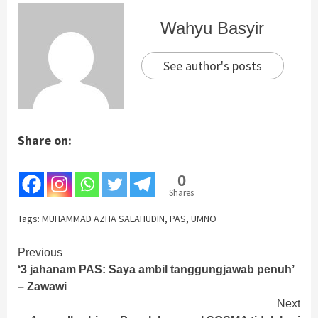
Wahyu Basyir
See author's posts
Share on:
0
Shares
Tags:
MUHAMMAD AZHA SALAHUDIN
,
PAS
,
UMNO
Continue
Previous
‘3 jahanam PAS: Saya ambil tanggungjawab penuh’
Reading
– Zawawi
Next