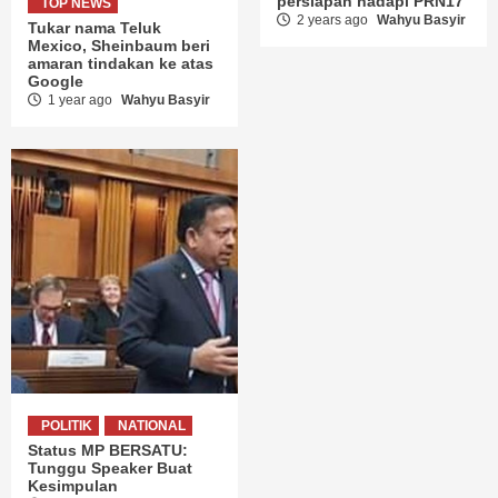
persiapan hadapi PRN17
TOP NEWS
2 years ago
Wahyu Basyir
Tukar nama Teluk
Mexico, Sheinbaum beri
amaran tindakan ke atas
Google
1 year ago
Wahyu Basyir
POLITIK
NATIONAL
Status MP BERSATU:
Tunggu Speaker Buat
Kesimpulan