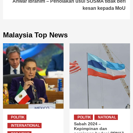
Anwar Ibrahim – Penolakan usul SOSMA tidak beri
kesan kepada MoU
Malaysia Top News
POLITIK
POLITIK
NATIONAL
Sabah 2024 –
INTERNATIONAL
Kepimpinan dan