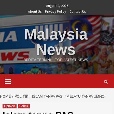
Skip
August 9, 2026
to
About Us
Privacy Policy
Contact Us
content
Malaysia
News
BERITA TERKINI – TOP LATEST NEWS
Primary
Menu
HOME
POLITIK
ISLAM TANPA PAS – MELAYU TANPA UMNO
Opinion
Politik