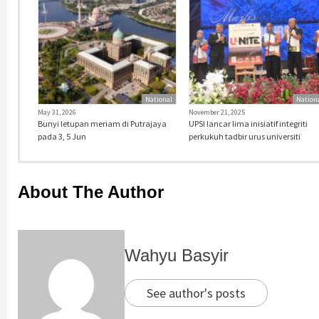
National
Nation
May 31, 2026
November 21, 2025
Bunyi letupan meriam di Putrajaya
UPSI lancar lima inisiatif integriti
pada 3, 5 Jun
perkukuh tadbir urus universiti
About The Author
Wahyu Basyir
See author's posts