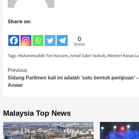
Share on:
0
Shares
Tags:
Hishammuddin Tun Hussein
,
Ismail Sabri Yaakob
,
Menteri Kanan Lu
Continue
Previous
Sidang Parlimen kali ini adalah ‘satu bentuk penipuan’ –
Reading
Anwar
Malaysia Top News