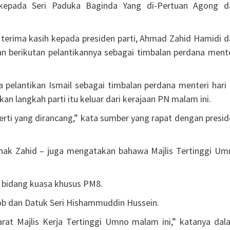
 kepada Seri Paduka Baginda Yang di-Pertuan Agong d
terima kasih kepada presiden parti, Ahmad Zahid Hamidi d
an berikutan pelantikannya sebagai timbalan perdana mente
elantikan Ismail sebagai timbalan perdana menteri hari i
n langkah parti itu keluar dari kerajaan PN malam ini.
perti yang dirancang,” kata sumber yang rapat dengan presi
ihak Zahid – juga mengatakan bahawa Majlis Tertinggi Um
ah bidang kuasa khusus PM8.
kob dan Datuk Seri Hishammuddin Hussein.
arat Majlis Kerja Tertinggi Umno malam ini,” katanya dal