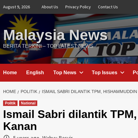
Skip
August 9, 2026
About Us
Privacy Policy
Contact Us
to
content
Malaysia News
BERITA TERKINI – TOP LATEST NEWS
Home
English
Top News
Top Issues
Po
HOME
POLITIK
ISMAIL SABRI DILANTIK TPM, HISHAMMUDDIN
Politik
National
Ismail Sabri dilantik TP
Kanan
5 years ago
Wahyu Basyir