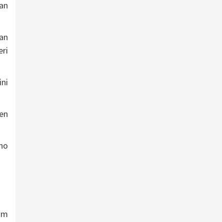
an
an
ri
ni
den
no
am