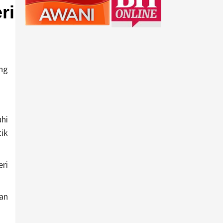
ri
ng
hi
ik
ri
an