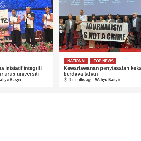
NATIONAL
TOP NEWS
 inisiatif integriti
Kewartawanan penyiasatan keka
r urus universiti
berdaya tahan
ahyu Basyir
9 months ago
Wahyu Basyir