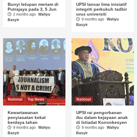
Bunyi letupan meriam di
UPSI lancar lima inisiatif
Putrajaya pada 3, 5 Jun
integriti perkukuh tadbir
urus universiti
2 months ago
Wahyu
9 months ago
Wahyu
Basyir
Basyir
National
Top News
National
Kewartawanan
UPSI rai pengorbanan
penyiasatan kekal
ibu dalam kejayaan anak
berdaya tahan
di Istiadat Konvokesyen
9 months ago
Wahyu
9 months ago
Wahyu
Basyir
Basyir