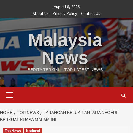
Skip
August 8, 2026
to
About Us
Privacy Policy
Contact Us
content
Malaysia
News
BERITA TERKINI – TOP LATEST NEWS
Primary
Menu
HOME
TOP NEWS
LARANGAN KELUAR ANTARA NEGERI
BERKUAT KUASA MALAM INI
Top News
National