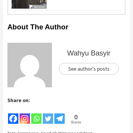
National
About The Author
Wahyu Basyir
See author's posts
Share on:
0
Shares
Tags:
Coronavirus
,
Covid-19
,
Malaysia Lockdown