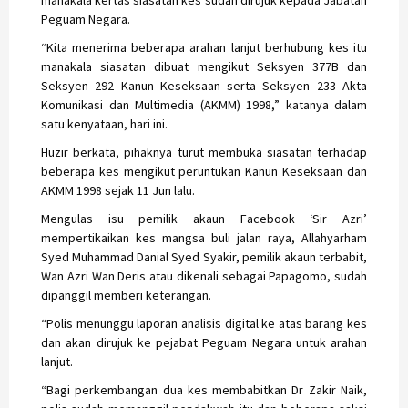
manakala kertas siasatan kes sudah dirujuk kepada Jabatan
Peguam Negara.
“Kita menerima beberapa arahan lanjut berhubung kes itu
manakala siasatan dibuat mengikut Seksyen 377B dan
Seksyen 292 Kanun Keseksaan serta Seksyen 233 Akta
Komunikasi dan Multimedia (AKMM) 1998,” katanya dalam
satu kenyataan, hari ini.
Huzir berkata, pihaknya turut membuka siasatan terhadap
beberapa kes mengikut peruntukan Kanun Keseksaan dan
AKMM 1998 sejak 11 Jun lalu.
Mengulas isu pemilik akaun Facebook ‘Sir Azri’
mempertikaikan kes mangsa buli jalan raya, Allahyarham
Syed Muhammad Danial Syed Syakir, pemilik akaun terbabit,
Wan Azri Wan Deris atau dikenali sebagai Papagomo, sudah
dipanggil memberi keterangan.
“Polis menunggu laporan analisis digital ke atas barang kes
dan akan dirujuk ke pejabat Peguam Negara untuk arahan
lanjut.
“Bagi perkembangan dua kes membabitkan Dr Zakir Naik,