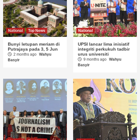
National
Top News
National
Bunyi letupan meriam di
UPSI lancar lima inisiatif
Putrajaya pada 3, 5 Jun
integriti perkukuh tadbir
urus universiti
2 months ago
Wahyu
9 months ago
Wahyu
Basyir
Basyir