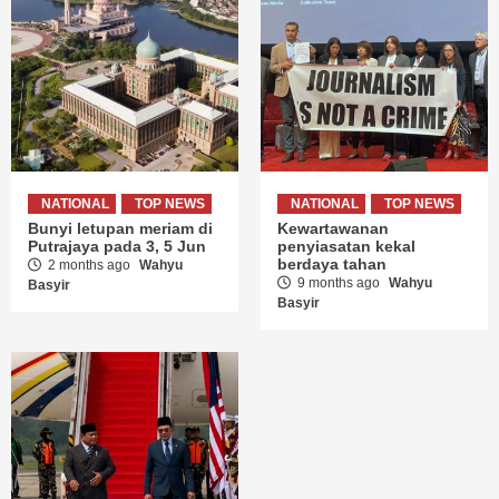
NATIONAL
TOP NEWS
NATIONAL
TOP NEWS
Bunyi letupan meriam di
Kewartawanan
Putrajaya pada 3, 5 Jun
penyiasatan kekal
berdaya tahan
2 months ago
Wahyu
9 months ago
Wahyu
Basyir
Basyir