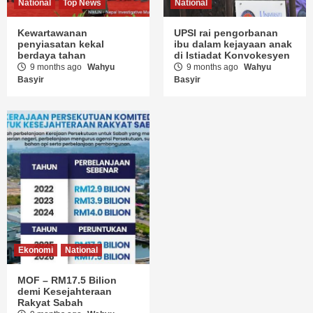
National
Top News
National
Kewartawanan
UPSI rai pengorbanan
penyiasatan kekal
ibu dalam kejayaan anak
berdaya tahan
di Istiadat Konvokesyen
9 months ago
Wahyu
9 months ago
Wahyu
Basyir
Basyir
Ekonomi
National
MOF – RM17.5 Bilion
demi Kesejahteraan
Rakyat Sabah