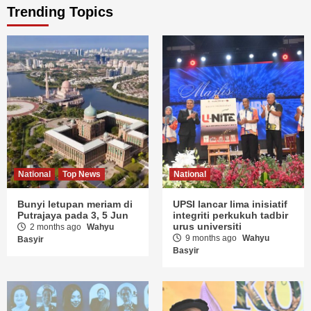
National
Top News
National
Bunyi letupan meriam di
UPSI lancar lima inisiatif
Putrajaya pada 3, 5 Jun
integriti perkukuh tadbir
urus universiti
2 months ago
Wahyu
9 months ago
Wahyu
Basyir
Basyir