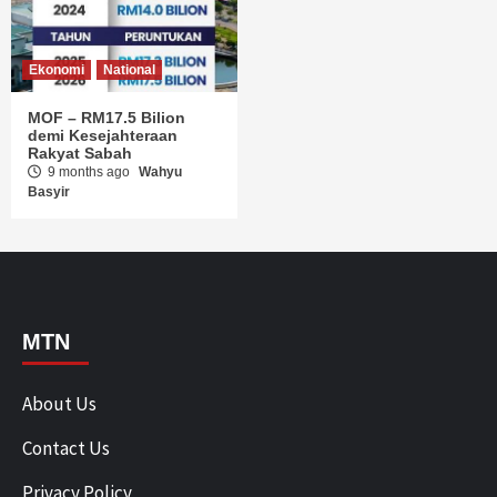
MOF – RM17.5 Bilion
demi Kesejahteraan
Rakyat Sabah
9 months ago
Wahyu
Basyir
MTN
About Us
Contact Us
Privacy Policy