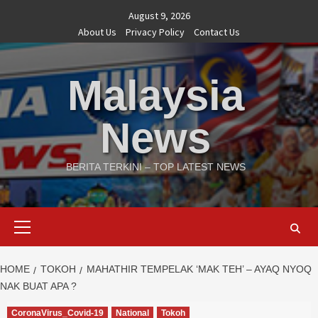
Skip
August 9, 2026
to
About Us
Privacy Policy
Contact Us
content
Malaysia
News
BERITA TERKINI – TOP LATEST NEWS
Primary
Menu
HOME
TOKOH
MAHATHIR TEMPELAK ‘MAK TEH’ – AYAQ NYOQ
NAK BUAT APA ?
CoronaVirus_Covid-19
National
Tokoh