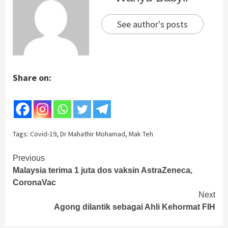
See author's posts
Share on:
Tags:
Covid-19
,
Dr Mahathir Mohamad
,
Mak Teh
Continue
Previous
Malaysia terima 1 juta dos vaksin AstraZeneca,
Reading
CoronaVac
Next
Agong dilantik sebagai Ahli Kehormat FIH