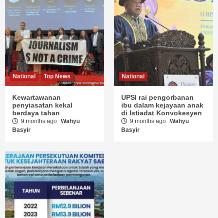
National
Top News
National
Kewartawanan
UPSI rai pengorbanan
penyiasatan kekal
ibu dalam kejayaan anak
berdaya tahan
di Istiadat Konvokesyen
9 months ago
Wahyu
9 months ago
Wahyu
Basyir
Basyir
Ekonomi
National