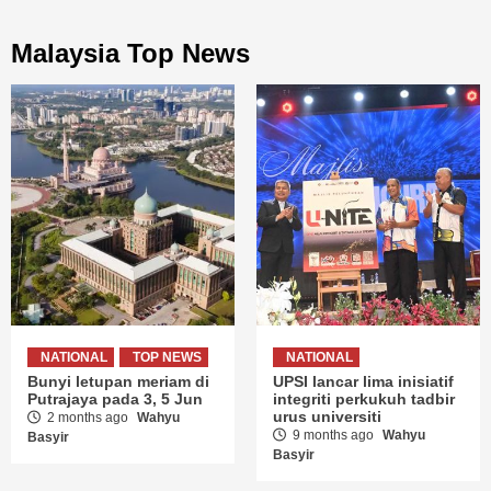
Malaysia Top News
NATIONAL
TOP NEWS
NATIONAL
Bunyi letupan meriam di
UPSI lancar lima inisiatif
Putrajaya pada 3, 5 Jun
integriti perkukuh tadbir
urus universiti
2 months ago
Wahyu
9 months ago
Wahyu
Basyir
Basyir