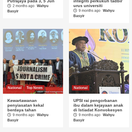
Putrajaya pada 3, 5 Jun
integriti perkukuh tadbir
urus universiti
2 months ago
Wahyu
9 months ago
Wahyu
Basyir
Basyir
National
Top News
National
Kewartawanan
UPSI rai pengorbanan
penyiasatan kekal
ibu dalam kejayaan anak
berdaya tahan
di Istiadat Konvokesyen
9 months ago
Wahyu
9 months ago
Wahyu
Basyir
Basyir