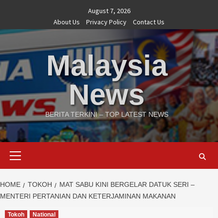
Skip
August 7, 2026
to
About Us
Privacy Policy
Contact Us
content
Malaysia
News
BERITA TERKINI – TOP LATEST NEWS
Primary
Menu
HOME
TOKOH
MAT SABU KINI BERGELAR DATUK SERI –
MENTERI PERTANIAN DAN KETERJAMINAN MAKANAN
Tokoh
National