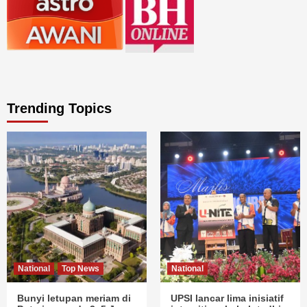
Trending Topics
National
Top News
National
Bunyi letupan meriam di
UPSI lancar lima inisiatif