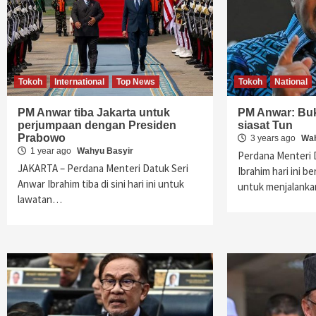
Tokoh
International
Top News
Tokoh
National
PM Anwar tiba Jakarta untuk
PM Anwar: Bu
perjumpaan dengan Presiden
siasat Tun
Prabowo
3 years ago
Wah
1 year ago
Wahyu Basyir
Perdana Menteri 
JAKARTA – Perdana Menteri Datuk Seri
Ibrahim hari ini 
Anwar Ibrahim tiba di sini hari ini untuk
untuk menjalanka
lawatan…