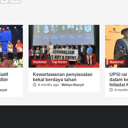
gination
National
Top News
National
atif
Kewartawanan penyiasatan
UPSI ra
dbir
kekal berdaya tahan
dalam ke
Istiada
9 months ago
Wahyu Basyir
syir
9 month