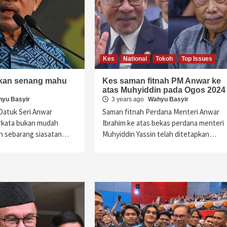
Kes
National
Tokoh
Top Issues
kan senang mahu
Kes saman fitnah PM Anwar ke
atas Muhyiddin pada Ogos 2024
yu Basyir
3 years ago
Wahyu Basyir
Datuk Seri Anwar
Saman fitnah Perdana Menteri Anwar
berkata bukan mudah
Ibrahim ke atas bekas perdana menteri
n sebarang siasatan…
Muhyiddin Yassin telah ditetapkan…