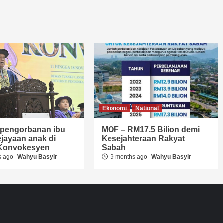
Ekonomi
National
i pengorbanan ibu
MOF – RM17.5 Bilion demi
jayaan anak di
Kesejahteraan Rakyat
t Konvokesyen
Sabah
s ago
Wahyu Basyir
9 months ago
Wahyu Basyir