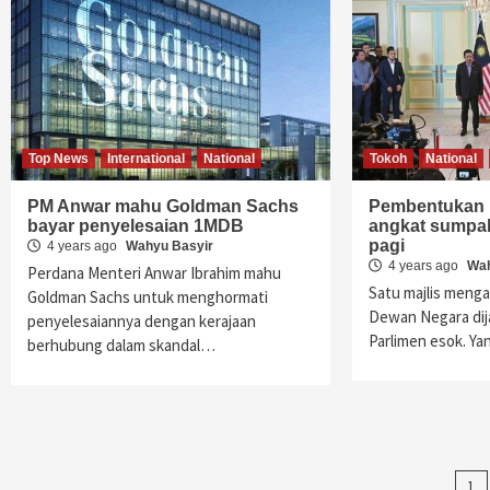
Top News
International
National
Tokoh
National
PM Anwar mahu Goldman Sachs
Pembentukan K
bayar penyelesaian 1MDB
angkat sumpa
pagi
4 years ago
Wahyu Basyir
4 years ago
Wah
Perdana Menteri Anwar Ibrahim mahu
Satu majlis meng
Goldman Sachs untuk menghormati
Dewan Negara dij
penyelesaiannya dengan kerajaan
Parlimen esok. Y
berhubung dalam skandal…
Po
1