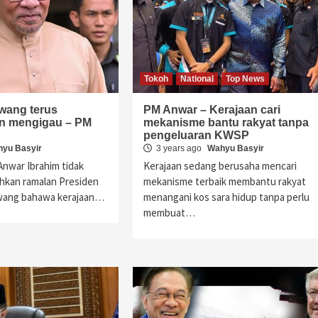
Tokoh
National
Top News
Awang terus
PM Anwar – Kerajaan cari
n mengigau – PM
mekanisme bantu rakyat tanpa
pengeluaran KWSP
yu Basyir
3 years ago
Wahyu Basyir
Anwar Ibrahim tidak
Kerajaan sedang berusaha mencari
hkan ramalan Presiden
mekanisme terbaik membantu rakyat
Awang bahawa kerajaan…
menangani kos sara hidup tanpa perlu
membuat…