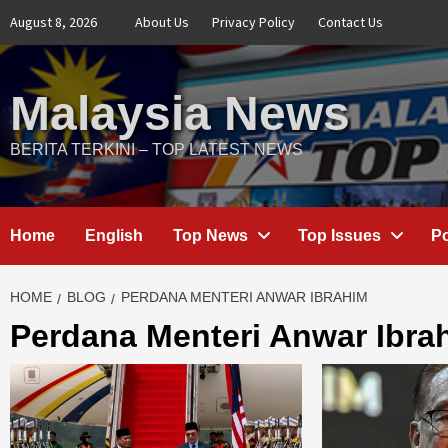
Skip
August 8, 2026
About Us
Privacy Policy
Contact Us
to
content
Malaysia News
BERITA TERKINI – TOP LATEST NEWS
Home
English
Top News
Top Issues
Po
HOME
BLOG
PERDANA MENTERI ANWAR IBRAHIM
Perdana Menteri Anwar Ibra