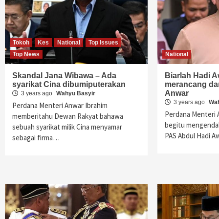
Tokoh
Kes
National
Top Issues
Top News
National
Skandal Jana Wibawa – Ada
Biarlah Hadi 
syarikat Cina dibumiputerakan
merancang da
Anwar
3 years ago
Wahyu Basyir
3 years ago
Wah
Perdana Menteri Anwar Ibrahim
Perdana Menteri 
memberitahu Dewan Rakyat bahawa
begitu mengenda
sebuah syarikat milik Cina menyamar
PAS Abdul Hadi 
sebagai firma…