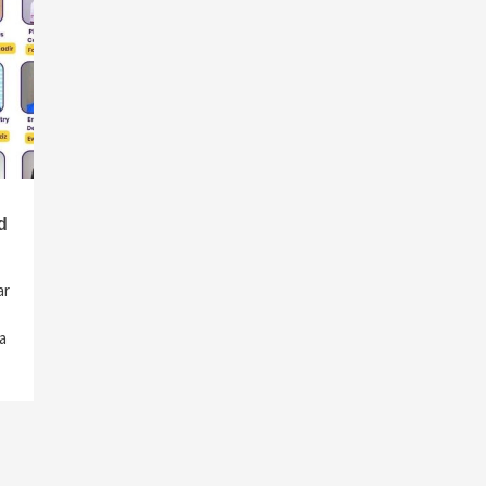
d
ar
a