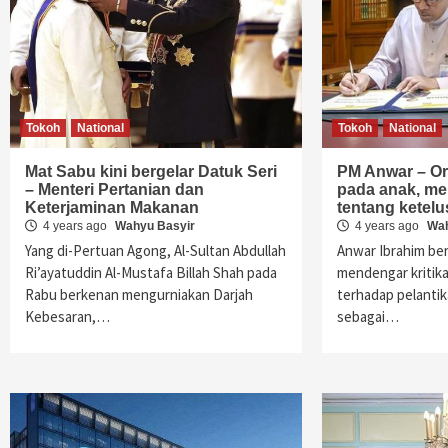
Tokoh
National
Tokoh
National
Mat Sabu kini bergelar Datuk Seri
PM Anwar – Or
– Menteri Pertanian dan
pada anak, me
Keterjaminan Makanan
tentang ketel
4 years ago
Wahyu Basyir
4 years ago
Wah
Yang di-Pertuan Agong, Al-Sultan Abdullah
Anwar Ibrahim ber
Ri’ayatuddin Al-Mustafa Billah Shah pada
mendengar kritika
Rabu berkenan mengurniakan Darjah
terhadap pelanti
Kebesaran,…
sebagai…