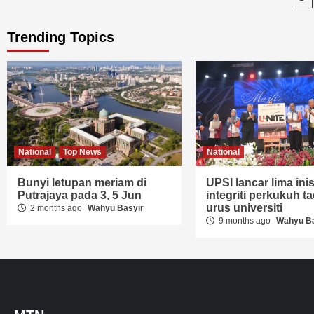
pa
Trending Topics
National
Top News
National
Bunyi letupan meriam di
UPSI lancar lima inisi
Putrajaya pada 3, 5 Jun
integriti perkukuh ta
urus universiti
2 months ago
Wahyu Basyir
9 months ago
Wahyu Ba