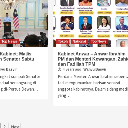
Top News
Tokoh
National
Top News
abinet: Majlis
Kabinet Anwar – Anwar Ibrahim
h Senator Sabtu
PM dan Menteri Kewangan, Zahi
dan Fadillah TPM
yu Basyir
4 years ago
Wahyu Basyir
angkat sumpah Senator
Perdana Menteri Anwar Ibrahim sebent
adual berlangsung di
tadi mengumumkan barisan senarai
ang di-Pertua Dewan…
anggota kabinetnya. Dalam sidang medi
yang…
sts
2
Next