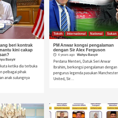
Tokoh
International
National
Sukan
ang beri kontrak
PM Anwar kongsi pengalaman
nantu kini cakap
dengan Sir Alex Ferguson
usan?
4 years ago
Wahyu Basyir
yu Basyir
Perdana Menteri, Datuk Seri Anwar
kata ketika dia terbuka
Ibrahim, berkongsi pengalaman dengan
n pelbagai pihak
pengurus legenda pasukan Manchester
kan anak sulungnya
United, Sir…