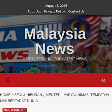
Skip
August 9, 2026
to
About Us
Privacy Policy
Contact Us
content
Malaysia
News
BERITA TERKINI – TOP LATEST NEWS
Primary
Menu
HOME
SENI & HIBURAN
MENTERI: KARYA ANIMASI TEMPATAN
KINI BERTARAF DUNIA
Seni & Hiburan