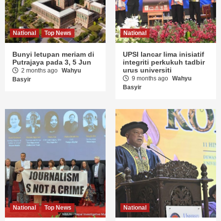
National
Top News
National
Bunyi letupan meriam di
UPSI lancar lima inisiatif
Putrajaya pada 3, 5 Jun
integriti perkukuh tadbir
urus universiti
2 months ago
Wahyu
9 months ago
Wahyu
Basyir
Basyir
National
Top News
National