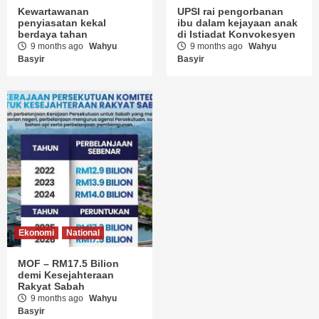
Kewartawanan
UPSI rai pengorbanan
penyiasatan kekal
ibu dalam kejayaan anak
berdaya tahan
di Istiadat Konvokesyen
9 months ago
Wahyu
9 months ago
Wahyu
Basyir
Basyir
Ekonomi
National
MOF – RM17.5 Bilion
demi Kesejahteraan
Rakyat Sabah
9 months ago
Wahyu
Basyir