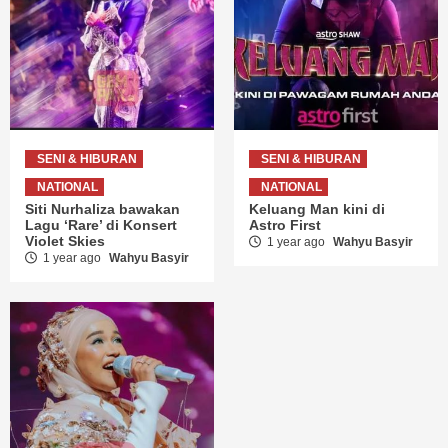
SENI & HIBURAN
SENI & HIBURAN
NATIONAL
NATIONAL
Siti Nurhaliza bawakan
Keluang Man kini di
Lagu ‘Rare’ di Konsert
Astro First
Violet Skies
1 year ago
Wahyu Basyir
1 year ago
Wahyu Basyir