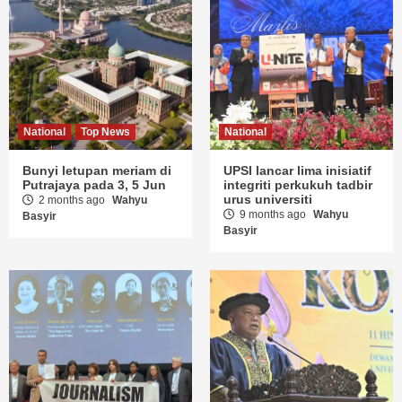
National
Top News
National
Bunyi letupan meriam di
UPSI lancar lima inisiatif
Putrajaya pada 3, 5 Jun
integriti perkukuh tadbir
urus universiti
2 months ago
Wahyu
9 months ago
Wahyu
Basyir
Basyir