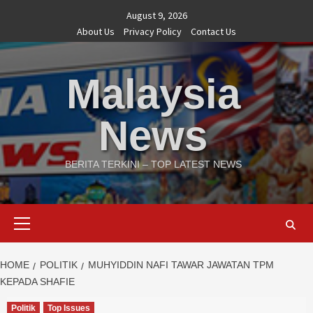
Skip
August 9, 2026
to
About Us
Privacy Policy
Contact Us
content
Malaysia
News
BERITA TERKINI – TOP LATEST NEWS
Primary
Menu
HOME
POLITIK
MUHYIDDIN NAFI TAWAR JAWATAN TPM
KEPADA SHAFIE
Politik
Top Issues