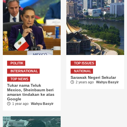
POLITIK
TOP ISSUES
INTERNATIONAL
NATIONAL
Sarawak Negeri Sekular
TOP NEWS
2 years ago
Wahyu Basyir
Tukar nama Teluk
Mexico, Sheinbaum beri
amaran tindakan ke atas
Google
1 year ago
Wahyu Basyir