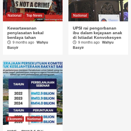
National
Top News
National
Kewartawanan
UPSI rai pengorbanan
penyiasatan kekal
ibu dalam kejayaan anak
berdaya tahan
di Istiadat Konvokesyen
9 months ago
Wahyu
9 months ago
Wahyu
Basyir
Basyir
Ekonomi
National