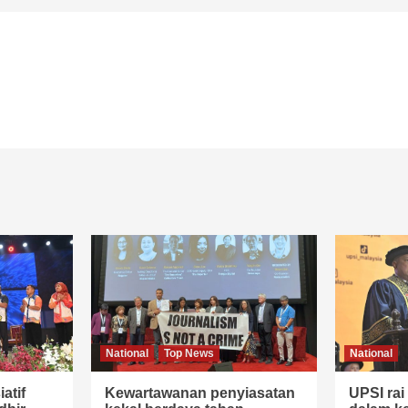
National
Top News
National
atif
Kewartawanan penyiasatan
UPSI ra