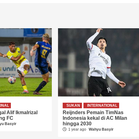
ONAL
SUKAN
INTERNATIONAL
l Alif Ikmalrizal
Reijnders Pemain TimNas
ang FC
Indonesia kekal di AC Milan
hingga 2030
u Basyir
1 year ago
Wahyu Basyir