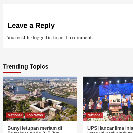
Leave a Reply
You must be
logged in
to post a comment.
Trending Topics
National
Top News
National
Bunyi letupan meriam di
UPSI lancar lima inisi