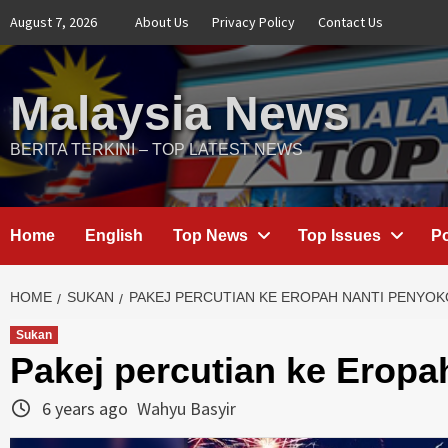
Skip
August 7, 2026
About Us
Privacy Policy
Contact Us
to
content
Malaysia News
BERITA TERKINI – TOP LATEST NEWS
Home
English
Top News
Top Issues
Po
HOME
SUKAN
PAKEJ PERCUTIAN KE EROPAH NANTI PENYO
Sukan
Pakej percutian ke Eropa
6 years ago
Wahyu Basyir