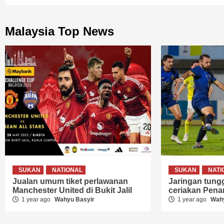
Malaysia Top News
SUKAN
NATIONAL
SUKAN
NATI
Jualan umum tiket perlawanan
Jaringan tungga
Manchester United di Bukit Jalil
ceriakan Pen
1 year ago
Wahyu Basyir
1 year ago
Wahy