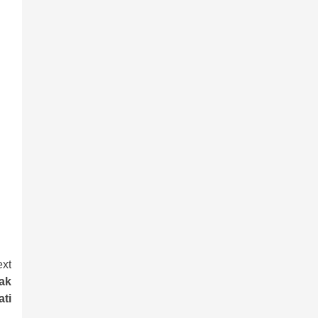
xt
ak
ti