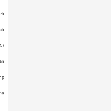
eh
lah
J)
gan
ng
ma