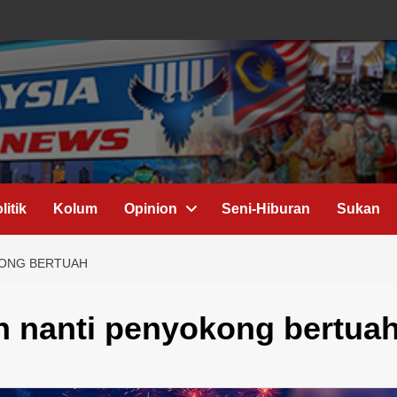
litik
Kolum
Opinion
Seni-Hiburan
Sukan
KONG BERTUAH
h nanti penyokong bertua