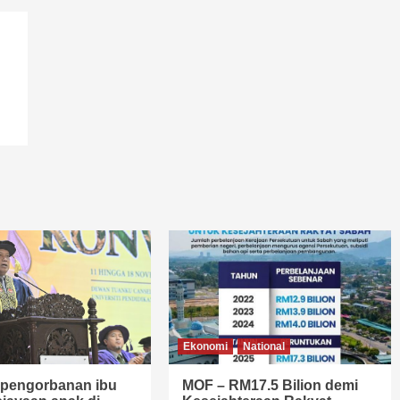
Ekonomi
National
i pengorbanan ibu
MOF – RM17.5 Bilion demi