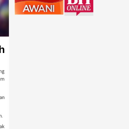
h
ng
um
an
n.
ak