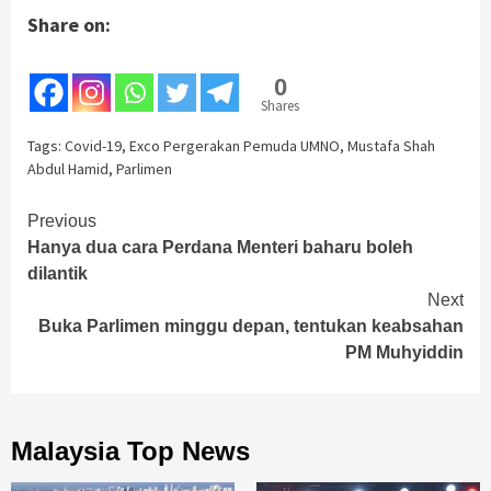
Share on:
0
Shares
Tags:
Covid-19
,
Exco Pergerakan Pemuda UMNO
,
Mustafa Shah
Abdul Hamid
,
Parlimen
Continue
Previous
Hanya dua cara Perdana Menteri baharu boleh
Reading
dilantik
Next
Buka Parlimen minggu depan, tentukan keabsahan
PM Muhyiddin
Malaysia Top News