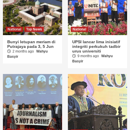
National
Top News
National
Bunyi letupan meriam di
UPSI lancar lima inisiatif
Putrajaya pada 3, 5 Jun
integriti perkukuh tadbir
urus universiti
2 months ago
Wahyu
9 months ago
Wahyu
Basyir
Basyir