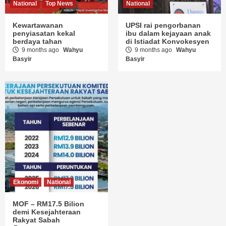
National
Top News
National
Kewartawanan
UPSI rai pengorbanan
penyiasatan kekal
ibu dalam kejayaan anak
berdaya tahan
di Istiadat Konvokesyen
9 months ago
Wahyu
9 months ago
Wahyu
Basyir
Basyir
Ekonomi
National
MOF – RM17.5 Bilion
demi Kesejahteraan
Rakyat Sabah