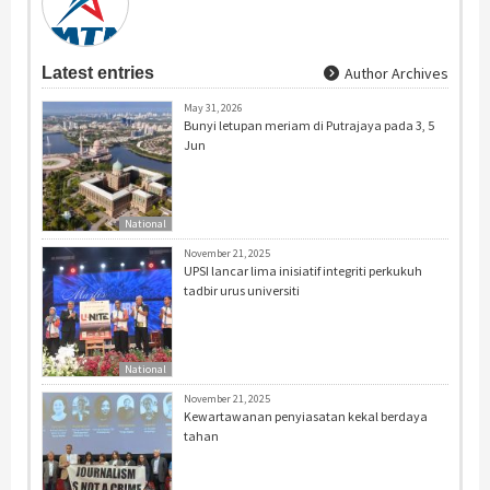
Latest entries
Author Archives
May 31, 2026
Bunyi letupan meriam di Putrajaya pada 3, 5
Jun
National
November 21, 2025
UPSI lancar lima inisiatif integriti perkukuh
tadbir urus universiti
National
November 21, 2025
Kewartawanan penyiasatan kekal berdaya
tahan