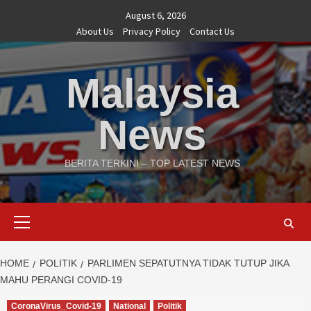
Skip
August 6, 2026
to
About Us
Privacy Policy
Contact Us
content
Malaysia
News
BERITA TERKINI – TOP LATEST NEWS
Primary
Menu
HOME
POLITIK
PARLIMEN SEPATUTNYA TIDAK TUTUP JIKA
MAHU PERANGI COVID-19
CoronaVirus_Covid-19
National
Politik