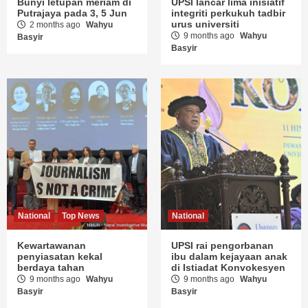
Bunyi letupan meriam di
UPSI lancar lima inisiatif
Putrajaya pada 3, 5 Jun
integriti perkukuh tadbir
urus universiti
2 months ago
Wahyu
9 months ago
Wahyu
Basyir
Basyir
National
Top News
National
Kewartawanan
UPSI rai pengorbanan
penyiasatan kekal
ibu dalam kejayaan anak
berdaya tahan
di Istiadat Konvokesyen
9 months ago
Wahyu
9 months ago
Wahyu
Basyir
Basyir