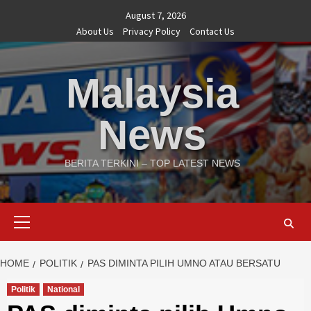
Skip
August 7, 2026
to
About Us
Privacy Policy
Contact Us
content
Malaysia
News
BERITA TERKINI – TOP LATEST NEWS
Primary
Menu
HOME
POLITIK
PAS DIMINTA PILIH UMNO ATAU BERSATU
Politik
National