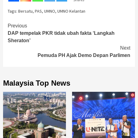
Tags:
Bersatu
,
PAS
,
UMNO
,
UMNO Kelantan
Continue
Previous
DAP tempelak PKR tidak ubah fakta ‘Langkah
Reading
Sheraton’
Next
Pemuda PH Ajak Demo Depan Parlimen
Malaysia Top News