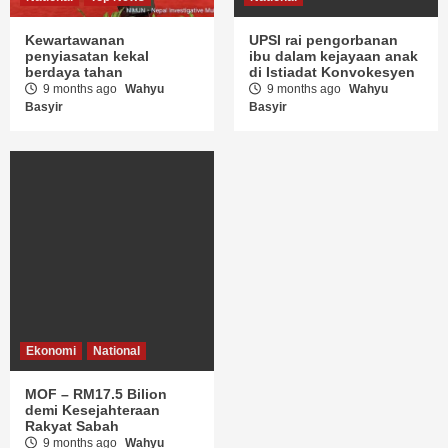
Kewartawanan
UPSI rai pengorbanan
penyiasatan kekal
ibu dalam kejayaan anak
berdaya tahan
di Istiadat Konvokesyen
9 months ago
Wahyu
9 months ago
Wahyu
Basyir
Basyir
Ekonomi
National
MOF – RM17.5 Bilion
demi Kesejahteraan
Rakyat Sabah
9 months ago
Wahyu