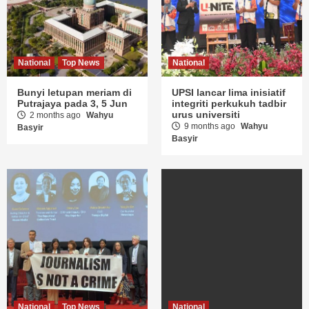
National
Top News
National
Bunyi letupan meriam di
UPSI lancar lima inisiatif
Putrajaya pada 3, 5 Jun
integriti perkukuh tadbir
urus universiti
2 months ago
Wahyu
9 months ago
Wahyu
Basyir
Basyir
National
Top News
National