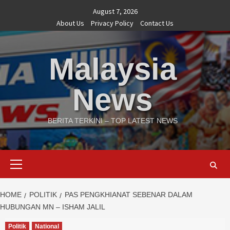
Skip
August 7, 2026
to
About Us
Privacy Policy
Contact Us
content
Malaysia
News
BERITA TERKINI – TOP LATEST NEWS
Primary
Menu
HOME
POLITIK
PAS PENGKHIANAT SEBENAR DALAM
HUBUNGAN MN – ISHAM JALIL
Politik
National