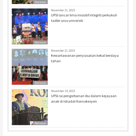
National
November 21, 2025
UPSI lancar lima inisiatif integriti perkukuh
tadbir urus universiti
National
November 21, 2025
Kewartawanan penyiasatan kekal berdaya
tahan
National
November 14, 2025
UPSI rai pengorbanan ibu dalam kejayaan
anak di Istiadat Konvokesyen
National