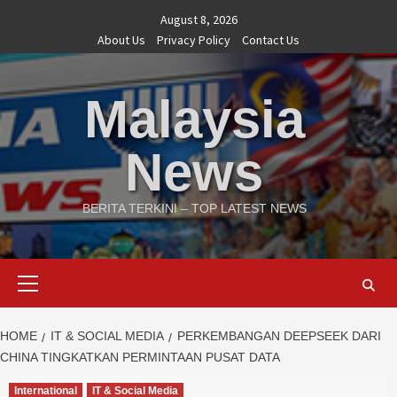
Skip
August 8, 2026
to
About Us
Privacy Policy
Contact Us
content
Malaysia
News
BERITA TERKINI – TOP LATEST NEWS
Primary
Menu
HOME
IT & SOCIAL MEDIA
PERKEMBANGAN DEEPSEEK DARI
CHINA TINGKATKAN PERMINTAAN PUSAT DATA
International
IT & Social Media