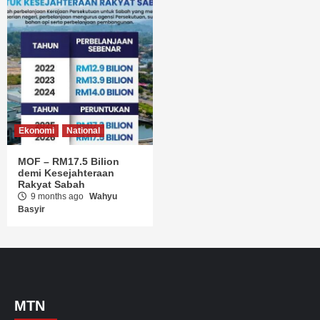
Ekonomi
National
MOF – RM17.5 Bilion
demi Kesejahteraan
Rakyat Sabah
9 months ago
Wahyu
Basyir
MTN