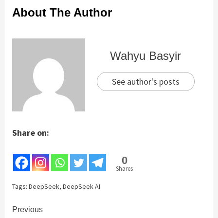
About The Author
Wahyu Basyir
See author's posts
Share on:
0
Shares
Tags:
DeepSeek
,
DeepSeek AI
Continue
Previous