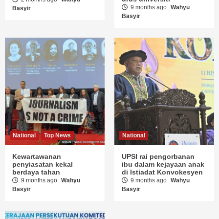
9 months ago
Wahyu
Basyir
Basyir
National
Top News
National
Kewartawanan
UPSI rai pengorbanan
penyiasatan kekal
ibu dalam kejayaan anak
berdaya tahan
di Istiadat Konvokesyen
9 months ago
Wahyu
9 months ago
Wahyu
Basyir
Basyir