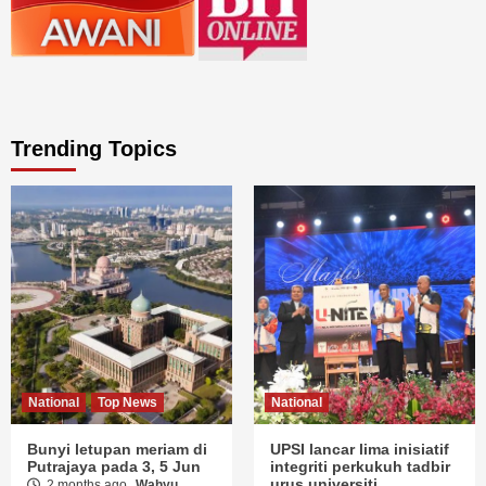
Trending Topics
National
Top News
National
Bunyi letupan meriam di
UPSI lancar lima inisiatif
Putrajaya pada 3, 5 Jun
integriti perkukuh tadbir
urus universiti
2 months ago
Wahyu