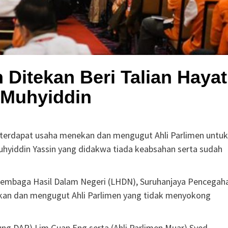
 Ditekan Beri Talian Hayat
 Muhyiddin
terdapat usaha menekan dan mengugut Ahli Parlimen untuk
uhyiddin Yassin yang didakwa tiada keabsahan serta sudah
 Lembaga Hasil Dalam Negeri (LHDN), Suruhanjaya Pencegah
ekan dan mengugut Ahli Parlimen yang tidak menyokong
ung DAP) Lim Guan Eng serta (Ahli Parlimen Muar) Syed