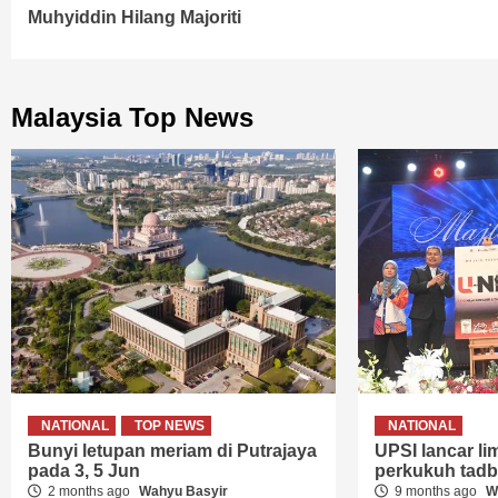
Reading
Muhyiddin Hilang Majoriti
Malaysia Top News
NATIONAL
TOP NEWS
NATIONAL
Bunyi letupan meriam di Putrajaya
UPSI lancar lima
pada 3, 5 Jun
perkukuh tadbi
2 months ago
Wahyu Basyir
9 months ago
W