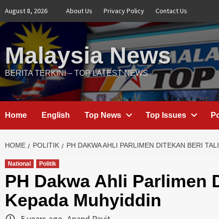
Skip
August 8, 2026
About Us
Privacy Policy
Contact Us
to
content
Malaysia News
BERITA TERKINI – TOP LATEST NEWS
Home
English
Top News
Top Issues
Po
HOME
POLITIK
PH DAKWA AHLI PARLIMEN DITEKAN BERI TAL
National
Politik
PH Dakwa Ahli Parlimen D
Kepada Muhyiddin
5 years ago
Anand Pavit