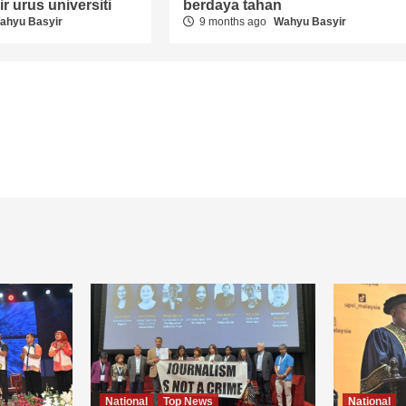
r urus universiti
berdaya tahan
ahyu Basyir
9 months ago
Wahyu Basyir
National
Top News
National