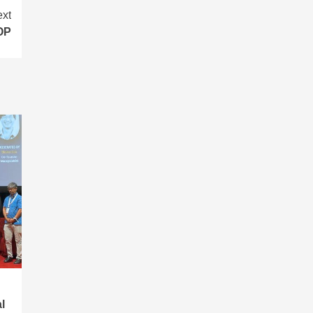
xt
OP
l