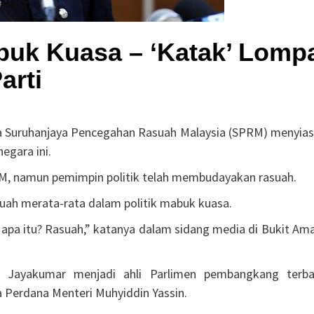
buk Kuasa – ‘Katak’ Lomp
arti
 Suruhanjaya Pencegahan Rasuah Malaysia (SPRM) menyias
egara ini.
M, namun pemimpin politik telah membudayakan rasuah.
suah merata-rata dalam politik mabuk kuasa.
 apa itu? Rasuah,” katanya dalam sidang media di Bukit Am
r Jayakumar menjadi ahli Parlimen pembangkang terba
Perdana Menteri Muhyiddin Yassin.