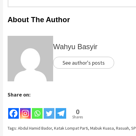
About The Author
Wahyu Basyir
See author's posts
Share on:
0
Shares
Tags:
Abdul Hamid Bador
,
Katak Lompat Parti
,
Mabuk Kuasa
,
Rasuah
,
S