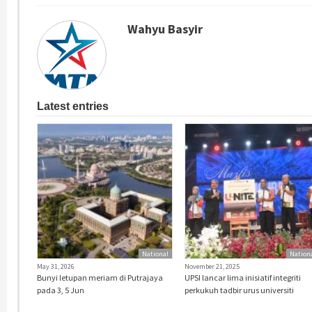
Wahyu Basyir
Latest entries
National
Nation
May 31, 2026
November 21, 2025
Bunyi letupan meriam di Putrajaya
UPSI lancar lima inisiatif integriti
pada 3, 5 Jun
perkukuh tadbir urus universiti