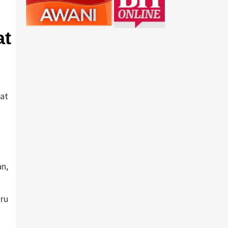
at
at
an,
ru