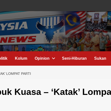
litik
Kolum
Opinion
Seni-Hiburan
Sukan
AK’ LOMPAT PARTI
buk Kuasa – ‘Katak’ Lompa