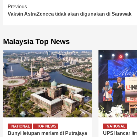
Continue
Previous
Vaksin AstraZeneca tidak akan digunakan di Sarawak
Reading
Malaysia Top News
NATIONAL
TOP NEWS
NATIONAL
Bunyi letupan meriam di Putrajaya
UPSI lancar lima