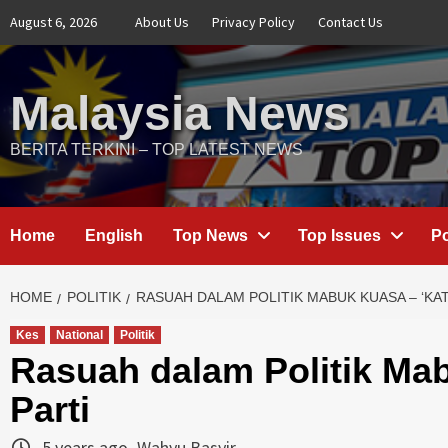
Skip
August 6, 2026
About Us
Privacy Policy
Contact Us
to
content
Malaysia News
BERITA TERKINI – TOP LATEST NEWS
Home
English
Top News
Top Issues
Po
HOME
POLITIK
RASUAH DALAM POLITIK MABUK KUASA – ‘KAT
Kes
National
Politik
Rasuah dalam Politik Ma
Parti
5 years ago
Wahyu Basyir