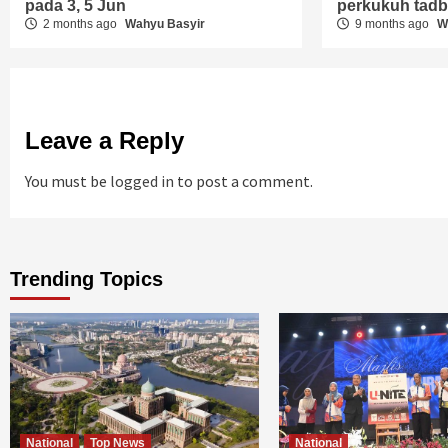
pada 3, 5 Jun
perkukuh tadbi
2 months ago
Wahyu Basyir
9 months ago
W
Leave a Reply
You must be
logged in
to post a comment.
Trending Topics
National
Top News
National