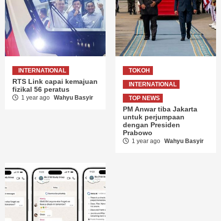
INTERNATIONAL
TOKOH
RTS Link capai kemajuan
INTERNATIONAL
fizikal 56 peratus
1 year ago
Wahyu Basyir
TOP NEWS
PM Anwar tiba Jakarta
untuk perjumpaan
dengan Presiden
Prabowo
1 year ago
Wahyu Basyir