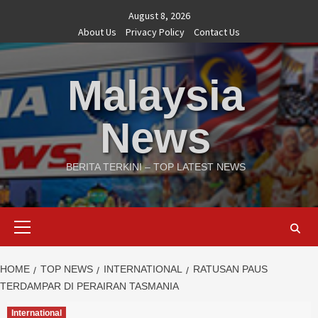
Skip
August 8, 2026
to
About Us
Privacy Policy
Contact Us
content
Malaysia
News
BERITA TERKINI – TOP LATEST NEWS
Primary
Menu
HOME
TOP NEWS
INTERNATIONAL
RATUSAN PAUS
TERDAMPAR DI PERAIRAN TASMANIA
International