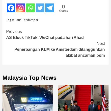
0
Shares
Tags:
Paus Terdampar
Continue
Previous
AS Block TikTok, WeChat pada hari Ahad
Reading
Next
Penerbangan KLM ke Amsterdam ditangguhkan
akibat ancaman bom
Malaysia Top News