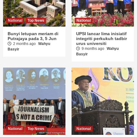
National
Top News
National
Bunyi letupan meriam di
UPSI lancar lima inisiatif
Putrajaya pada 3, 5 Jun
integriti perkukuh tadbir
urus universiti
2 months ago
Wahyu
9 months ago
Wahyu
Basyir
Basyir
National
Top News
National