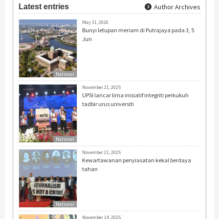
Latest entries
Author Archives
May 31, 2026
Bunyi letupan meriam di Putrajaya pada 3, 5
Jun
National
November 21, 2025
UPSI lancar lima inisiatif integriti perkukuh
tadbir urus universiti
National
November 21, 2025
Kewartawanan penyiasatan kekal berdaya
tahan
National
November 14, 2025