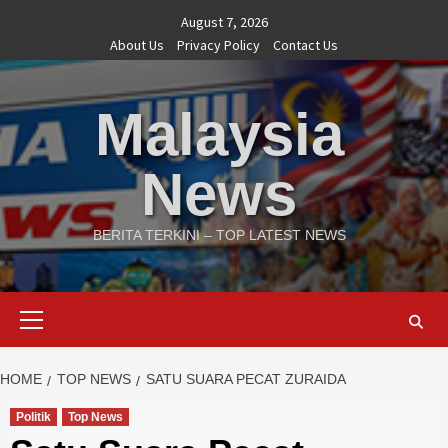
Skip
August 7, 2026
to
About Us
Privacy Policy
Contact Us
content
Malaysia
News
BERITA TERKINI – TOP LATEST NEWS
Primary
Menu
HOME
TOP NEWS
SATU SUARA PECAT ZURAIDA
Politik
Top News