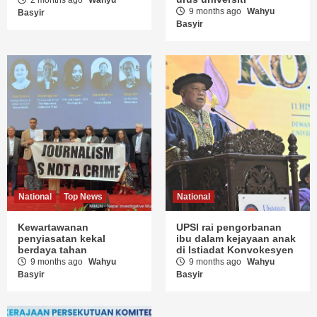
9 months ago
Wahyu
Basyir
Basyir
National
Top News
National
Kewartawanan
UPSI rai pengorbanan
penyiasatan kekal
ibu dalam kejayaan anak
berdaya tahan
di Istiadat Konvokesyen
9 months ago
Wahyu
9 months ago
Wahyu
Basyir
Basyir