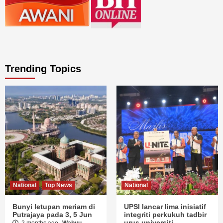
Trending Topics
National
Top News
National
Bunyi letupan meriam di
UPSI lancar lima inisiatif
Putrajaya pada 3, 5 Jun
integriti perkukuh tadbir
urus universiti
2 months ago
Wahyu