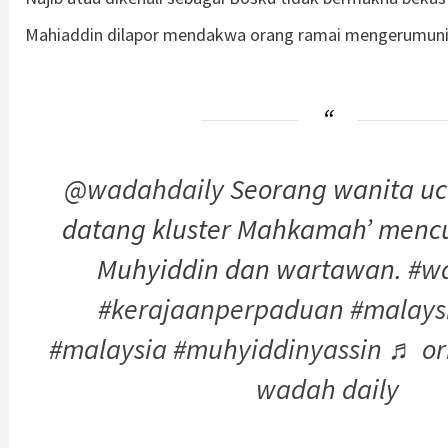
Mahiaddin dilapor mendakwa orang ramai mengerumuni Na
@wadahdaily
Seorang wanita uc
datang kluster Mahkamah’ mencu
Muhyiddin dan wartawan.
#w
#kerajaanperpaduan
#malays
#malaysia
#muhyiddinyassin
♬ or
wadah daily