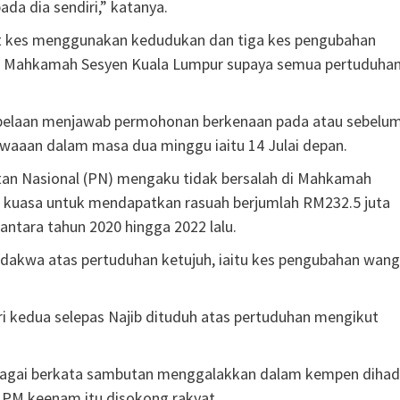
ada dia sendiri,” katanya.
 kes menggunakan kedudukan dan tiga kes pengubahan
Mahkamah Sesyen Kuala Lumpur supaya semua pertuduha
elaan menjawab permohonan berkenaan pada atau sebelu
kwaaan dalam masa dua minggu iaitu 14 Julai depan.
atan Nasional (PN) mengaku tidak bersalah di Mahkamah
 kuasa untuk mendapatkan rasuah berjumlah RM232.5 juta
ntara tahun 2020 hingga 2022 lalu.
 didakwa atas pertuduhan ketujuh, iaitu kes pengubahan wang
ri kedua selepas Najib dituduh atas pertuduhan mengikut
bagai berkata sambutan menggalakkan dalam kempen dihadi
s PM keenam itu disokong rakyat.