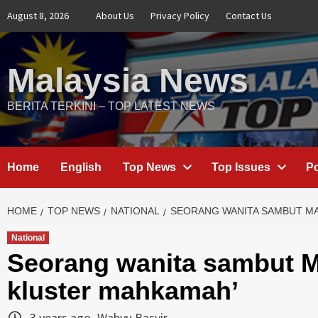
Skip
August 8, 2026
About Us
Privacy Policy
Contact Us
to
content
Malaysia News
BERITA TERKINI – TOP LATEST NEWS
Home
English
Top News
Top Issues
Po
HOME
TOP NEWS
NATIONAL
SEORANG WANITA SAMBUT MA
National
Seorang wanita sambut M
kluster mahkamah’
3 years ago
Wahyu Basyir