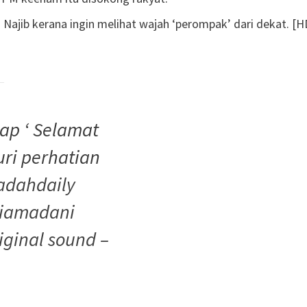
jib kerana ingin melihat wajah ‘perompak’ dari dekat. [H
ap ‘ Selamat
ri perhatian
adahdaily
iamadani
iginal sound –