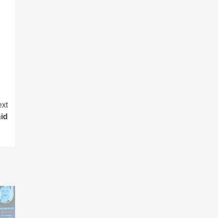
xt
id