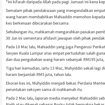
“Ini kifarah daripada Allah pada pagi Jumaat ini kena kep
Semalam pihak pendakwaan yang mengendalikan empat
wang haram membabitkan Mahiaddin memohon kepada 
kes berkenaan dibicarakan bersama.
Sehubungan itu, mahkamah mengarahkan pasukan pemb
30 Jun ini sementara afidavit jawapan oleh pihak penda
Pada 10 Mac lalu, Mahiaddin yang juga Pengerusi Perik
Sesyen Kuala Lumpur atas empat pertuduhan salah guna
dan dua pengubahan wang haram sebanyak RM195 juta, a
Tiga hari kemudian, iaitu 13 Mac, Muhyiddin sekali lagi
haram berjumlah RM5 juta, tahun lalu.
Ekoran kes ini, Muhyiddin menjadi bekas Perdana Mente
peruntukan seksyen sama di mahkamah itu.
Pada 2 Mac lalu, laporan media menyebut Mahiaddin se
Najib atau dikenali sebagai Bosku tidak bermakna beka