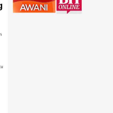
g
n
tu