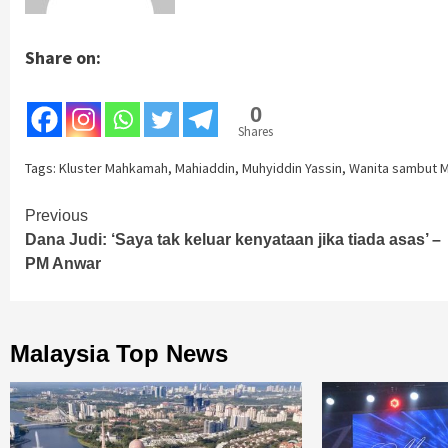
Share on:
0
Shares
Tags:
Kluster Mahkamah
,
Mahiaddin
,
Muhyiddin Yassin
,
Wanita sambut M
Continue
Previous
Dana Judi: ‘Saya tak keluar kenyataan jika tiada asas’ –
Reading
PM Anwar
Malaysia Top News