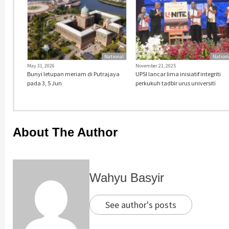
National
Nation
May 31, 2026
November 21, 2025
Bunyi letupan meriam di Putrajaya
UPSI lancar lima inisiatif integriti
pada 3, 5 Jun
perkukuh tadbir urus universiti
About The Author
Wahyu Basyir
See author's posts