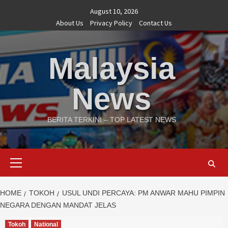
Skip
August 10, 2026
to
About Us
Privacy Policy
Contact Us
content
Malaysia
News
BERITA TERKINI – TOP LATEST NEWS
Primary
Menu
HOME
TOKOH
USUL UNDI PERCAYA: PM ANWAR MAHU PIMPIN
NEGARA DENGAN MANDAT JELAS
Tokoh
National