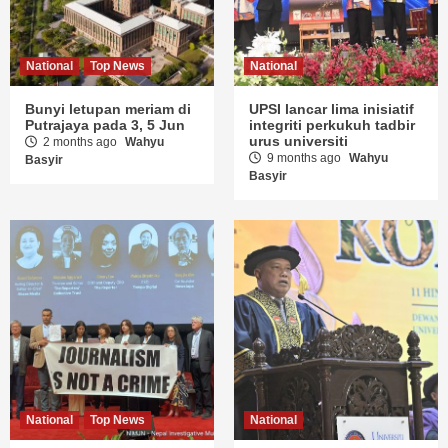
National
Top News
National
Bunyi letupan meriam di
UPSI lancar lima inisiatif
Putrajaya pada 3, 5 Jun
integriti perkukuh tadbir
urus universiti
2 months ago
Wahyu
9 months ago
Wahyu
Basyir
Basyir
National
Top News
National