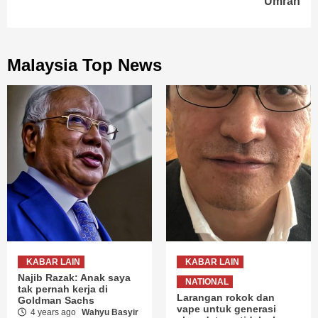
Umrah
Malaysia Top News
KABAR LAIN
KABAR LAIN
Najib Razak: Anak saya
NATIONAL
tak pernah kerja di
Larangan rokok dan
Goldman Sachs
vape untuk generasi
4 years ago
Wahyu Basyir