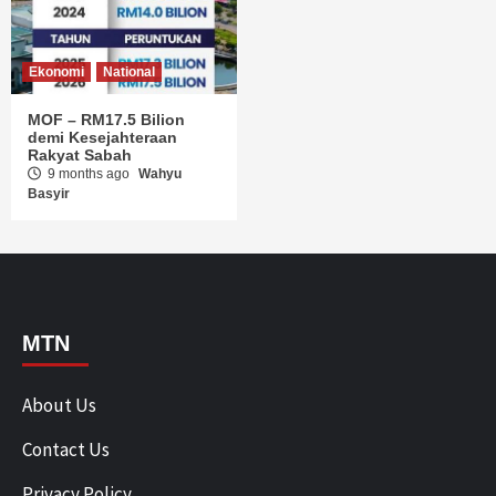
Ekonomi
National
MOF – RM17.5 Bilion
demi Kesejahteraan
Rakyat Sabah
9 months ago
Wahyu
Basyir
MTN
About Us
Contact Us
Privacy Policy