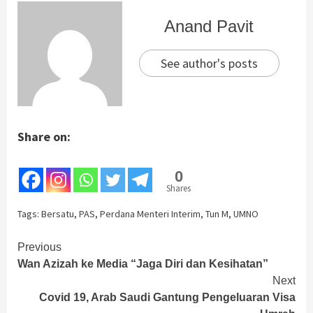
Anand Pavit
See author's posts
Share on:
0
Shares
Tags:
Bersatu
,
PAS
,
Perdana Menteri Interim
,
Tun M
,
UMNO
Continue
Previous
Wan Azizah ke Media “Jaga Diri dan Kesihatan”
Reading
Next
Covid 19, Arab Saudi Gantung Pengeluaran Visa