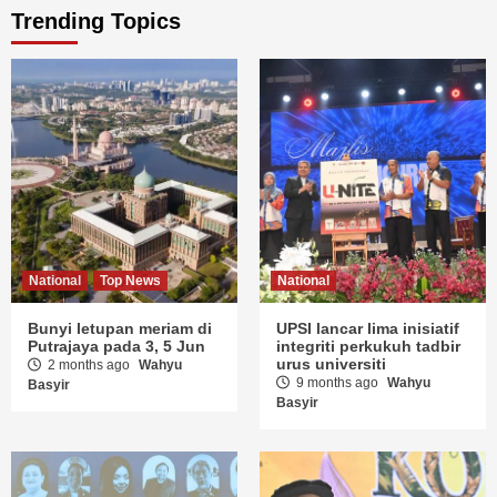
Trending Topics
National
Top News
National
Bunyi letupan meriam di
UPSI lancar lima inisiatif
Putrajaya pada 3, 5 Jun
integriti perkukuh tadbir
urus universiti
2 months ago
Wahyu
9 months ago
Wahyu
Basyir
Basyir