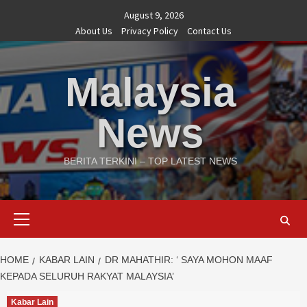
Skip
August 9, 2026
to
About Us
Privacy Policy
Contact Us
content
Malaysia
News
BERITA TERKINI – TOP LATEST NEWS
Primary
Menu
HOME
KABAR LAIN
DR MAHATHIR: ‘ SAYA MOHON MAAF
KEPADA SELURUH RAKYAT MALAYSIA’
Kabar Lain