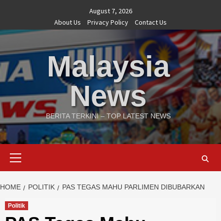
Skip
August 7, 2026
to
About Us
Privacy Policy
Contact Us
content
Malaysia
News
BERITA TERKINI – TOP LATEST NEWS
Primary
Menu
HOME
POLITIK
PAS TEGAS MAHU PARLIMEN DIBUBARKAN
Politik