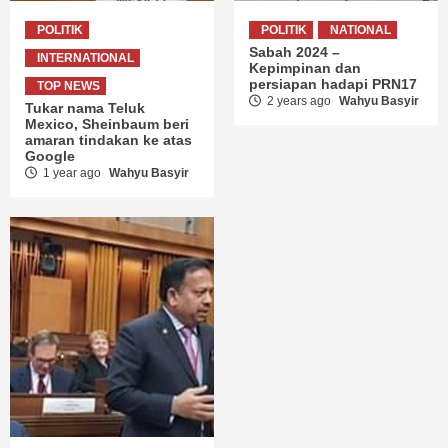
POLITIK
POLITIK
NATIONAL
Sabah 2024 –
INTERNATIONAL
Kepimpinan dan
persiapan hadapi PRN17
TOP NEWS
2 years ago
Wahyu Basyir
Tukar nama Teluk
Mexico, Sheinbaum beri
amaran tindakan ke atas
Google
1 year ago
Wahyu Basyir