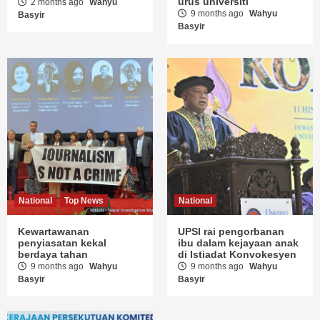
urus universiti
2 months ago
Wahyu
9 months ago
Wahyu
Basyir
Basyir
National
Top News
National
Kewartawanan
UPSI rai pengorbanan
penyiasatan kekal
ibu dalam kejayaan anak
berdaya tahan
di Istiadat Konvokesyen
9 months ago
Wahyu
9 months ago
Wahyu
Basyir
Basyir