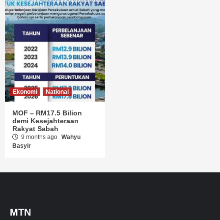
Ekonomi
National
MOF – RM17.5 Bilion
demi Kesejahteraan
Rakyat Sabah
9 months ago
Wahyu
Basyir
MTN