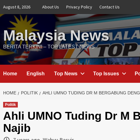
Skip
August 8, 2026
About Us
Privacy Policy
Contact Us
to
content
Malaysia News
BERITA TERKINI – TOP LATEST NEWS
Home
English
Top News
Top Issues
Po
HOME
POLITIK
AHLI UMNO TUDING DR M BERGABUNG DENG
Politik
Ahli UMNO Tuding Dr M 
Najib
7 years ago
Wahyu Basyir