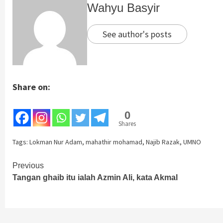
Wahyu Basyir
See author's posts
Share on:
0
Shares
Tags:
Lokman Nur Adam
,
mahathir mohamad
,
Najib Razak
,
UMNO
Continue
Previous
Tangan ghaib itu ialah Azmin Ali, kata Akmal
Reading