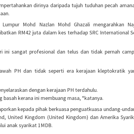
mempertahankan dirinya daripada tujuh tuduhan pecah amana
aan.
a Lumpur Mohd Nazlan Mohd Ghazali mengarahkan Naj
batkan RM42 juta dalam kes terhadap SRC International S
i ini sangat profesional dan telus dan tidak pernah camp
bawah PH dan tidak seperti era kerajaan kleptokratik ya
yelaraskan dengan kerajaan PH terdahulu.
g basah kerana ini membuang masa, “katanya.
aporkan kepada pihak berkuasa penguatkuasa undang-unda
land, United Kingdom (United Kingdom) dan Amerika Syarik
lui anak syarikat 1MDB.