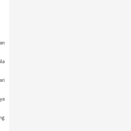
an
la
ri
ya
ng