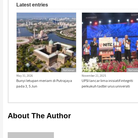
Latest entries
National
Nation
May 31, 2026
November 21, 2025
Bunyi letupan meriam di Putrajaya
UPSI lancar lima inisiatif integriti
pada 3, 5 Jun
perkukuh tadbir urus universiti
About The Author