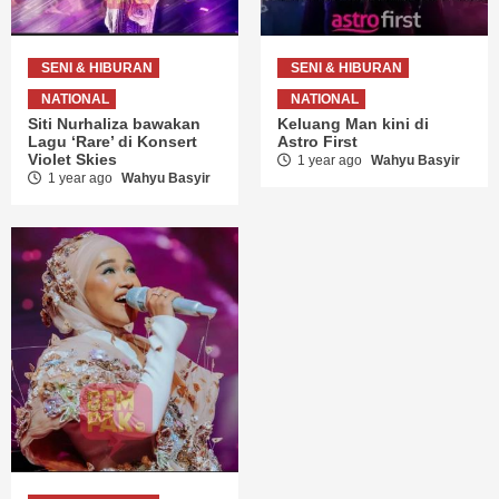
SENI & HIBURAN
SENI & HIBURAN
NATIONAL
NATIONAL
Siti Nurhaliza bawakan
Keluang Man kini di
Lagu ‘Rare’ di Konsert
Astro First
Violet Skies
1 year ago
Wahyu Basyir
1 year ago
Wahyu Basyir