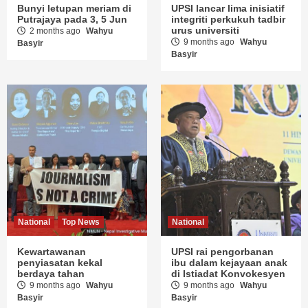
Bunyi letupan meriam di
UPSI lancar lima inisiatif
Putrajaya pada 3, 5 Jun
integriti perkukuh tadbir
urus universiti
2 months ago
Wahyu
9 months ago
Wahyu
Basyir
Basyir
National
Top News
National
Kewartawanan
UPSI rai pengorbanan
penyiasatan kekal
ibu dalam kejayaan anak
berdaya tahan
di Istiadat Konvokesyen
9 months ago
Wahyu
9 months ago
Wahyu
Basyir
Basyir