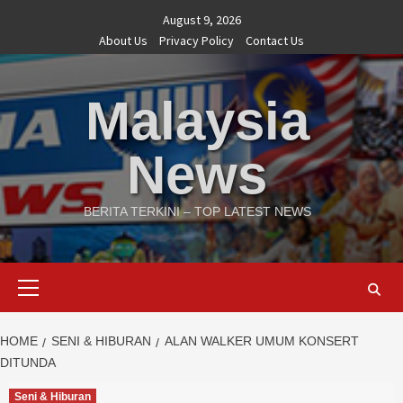
Skip
August 9, 2026
to
About Us
Privacy Policy
Contact Us
content
Malaysia
News
BERITA TERKINI – TOP LATEST NEWS
Primary
Menu
HOME
SENI & HIBURAN
ALAN WALKER UMUM KONSERT
DITUNDA
Seni & Hiburan