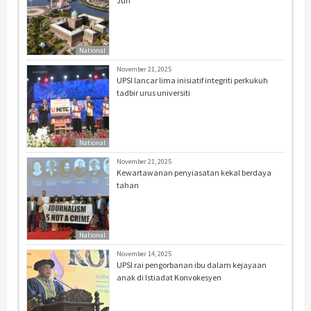
Jun
National
November 21, 2025
UPSI lancar lima inisiatif integriti perkukuh
tadbir urus universiti
National
November 21, 2025
Kewartawanan penyiasatan kekal berdaya
tahan
National
November 14, 2025
UPSI rai pengorbanan ibu dalam kejayaan
anak di Istiadat Konvokesyen