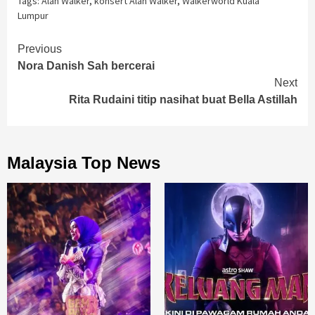
Tags:
Alan Walker
,
konsert Alan Walker
,
Walkerworld Kuala
Lumpur
Continue
Previous
Nora Danish Sah bercerai
Reading
Next
Rita Rudaini titip nasihat buat Bella Astillah
Malaysia Top News