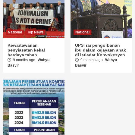
National
Top News
National
Kewartawanan
UPSI rai pengorbanan
penyiasatan kekal
ibu dalam kejayaan anak
berdaya tahan
di Istiadat Konvokesyen
9 months ago
Wahyu
9 months ago
Wahyu
Basyir
Basyir