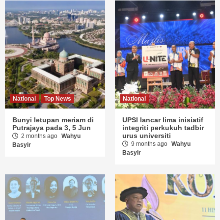
National
Top News
National
Bunyi letupan meriam di
UPSI lancar lima inisiatif
Putrajaya pada 3, 5 Jun
integriti perkukuh tadbir
urus universiti
2 months ago
Wahyu
9 months ago
Wahyu
Basyir
Basyir