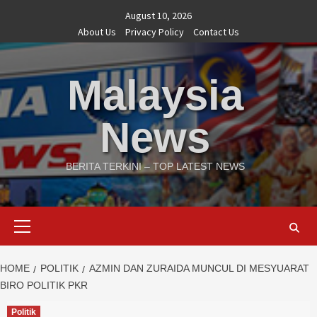
Skip
August 10, 2026
to
About Us
Privacy Policy
Contact Us
content
Malaysia
News
BERITA TERKINI – TOP LATEST NEWS
Primary
Menu
HOME
POLITIK
AZMIN DAN ZURAIDA MUNCUL DI MESYUARAT
BIRO POLITIK PKR
Politik