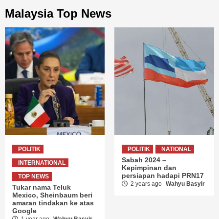
Malaysia Top News
POLITIK
POLITIK
NATIONAL
Sabah 2024 –
INTERNATIONAL
Kepimpinan dan
persiapan hadapi PRN17
TOP NEWS
2 years ago
Wahyu Basyir
Tukar nama Teluk
Mexico, Sheinbaum beri
amaran tindakan ke atas
Google
1 year ago
Wahyu Basyir