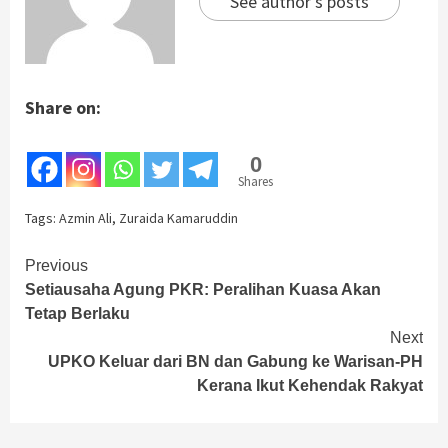
See author's posts
Share on:
0
Shares
Tags:
Azmin Ali
,
Zuraida Kamaruddin
Continue
Previous
Setiausaha Agung PKR: Peralihan Kuasa Akan
Reading
Tetap Berlaku
Next
UPKO Keluar dari BN dan Gabung ke Warisan-PH
Kerana Ikut Kehendak Rakyat