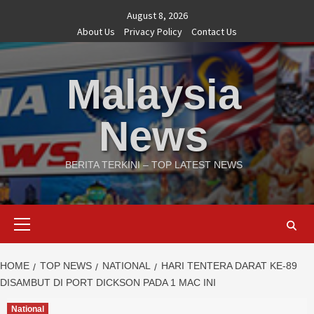
Skip
August 8, 2026
to
About Us
Privacy Policy
Contact Us
content
Malaysia
News
BERITA TERKINI – TOP LATEST NEWS
Primary
Menu
HOME
TOP NEWS
NATIONAL
HARI TENTERA DARAT KE-89
DISAMBUT DI PORT DICKSON PADA 1 MAC INI
National