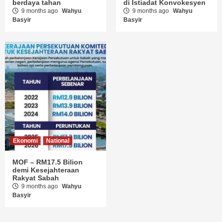
berdaya tahan
di Istiadat Konvokesyen
9 months ago
Wahyu
9 months ago
Wahyu
Basyir
Basyir
Ekonomi
National
MOF – RM17.5 Bilion
demi Kesejahteraan
Rakyat Sabah
9 months ago
Wahyu
Basyir