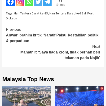
0
Shares
Tags:
Hari Tentera Darat ke-89
,
Hari Tentera Darat ke-89 di Port
Dickson
Continue
Previous
Anwar Ibrahim kritik ‘Naratif Palsu’ kestabilan politik
Reading
& perpaduan
Next
Mahathir: ‘Saya tiada kroni, tidak pernah beri
tekanan pada Najib’
Malaysia Top News