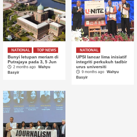
NATIONAL
TOP NEWS
NATIONAL
Bunyi letupan meriam di
UPSI lancar lima inisiatif
Putrajaya pada 3, 5 Jun
integriti perkukuh tadbir
urus universiti
2 months ago
Wahyu
9 months ago
Wahyu
Basyir
Basyir