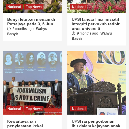
National
Top News
National
Bunyi letupan meriam di
UPSI lancar lima inisiatif
Putrajaya pada 3, 5 Jun
integriti perkukuh tadbir
urus universiti
2 months ago
Wahyu
9 months ago
Wahyu
Basyir
Basyir
National
Top News
National
Kewartawanan
UPSI rai pengorbanan
penyiasatan kekal
ibu dalam kejayaan anak