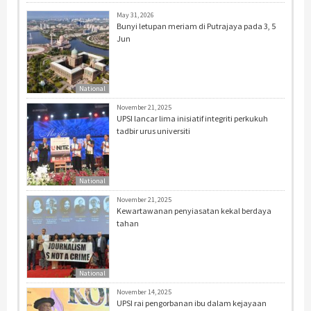
May 31, 2026
Bunyi letupan meriam di Putrajaya pada 3, 5
Jun
National
November 21, 2025
UPSI lancar lima inisiatif integriti perkukuh
tadbir urus universiti
National
November 21, 2025
Kewartawanan penyiasatan kekal berdaya
tahan
National
November 14, 2025
UPSI rai pengorbanan ibu dalam kejayaan