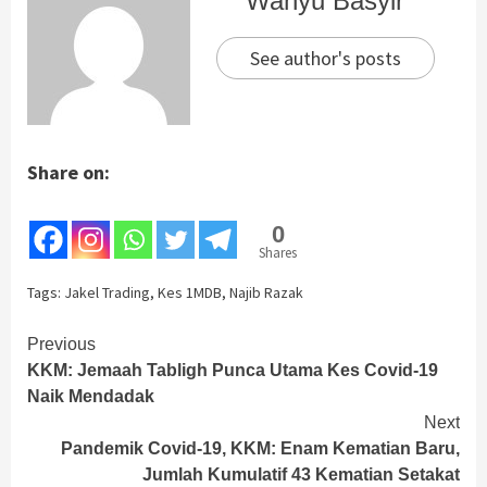
Wahyu Basyir
See author's posts
Share on:
0
Shares
Tags:
Jakel Trading
,
Kes 1MDB
,
Najib Razak
Continue
Previous
KKM: Jemaah Tabligh Punca Utama Kes Covid-19
Reading
Naik Mendadak
Next
Pandemik Covid-19, KKM: Enam Kematian Baru,
Jumlah Kumulatif 43 Kematian Setakat