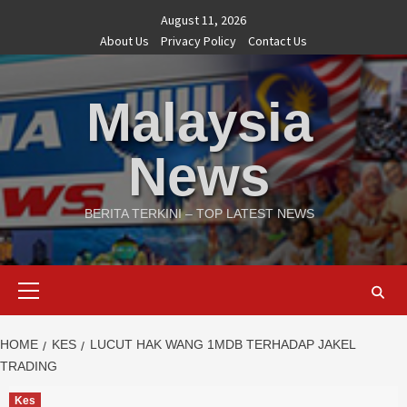
Skip
August 11, 2026
to
About Us
Privacy Policy
Contact Us
content
Malaysia
News
BERITA TERKINI – TOP LATEST NEWS
Primary
Menu
HOME
KES
LUCUT HAK WANG 1MDB TERHADAP JAKEL
TRADING
Kes