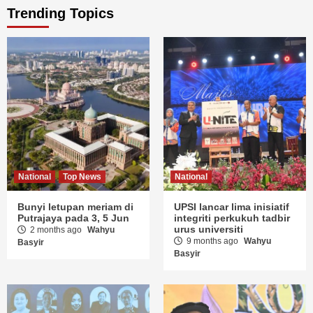
Trending Topics
National
Top News
National
Bunyi letupan meriam di
UPSI lancar lima inisiatif
Putrajaya pada 3, 5 Jun
integriti perkukuh tadbir
urus universiti
2 months ago
Wahyu
9 months ago
Wahyu
Basyir
Basyir