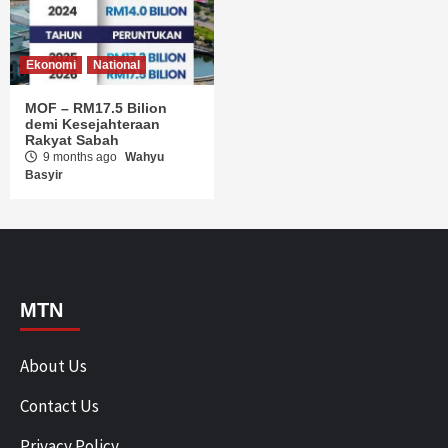
Ekonomi
National
MOF – RM17.5 Bilion
demi Kesejahteraan
Rakyat Sabah
9 months ago
Wahyu
Basyir
MTN
About Us
Contact Us
Privacy Policy