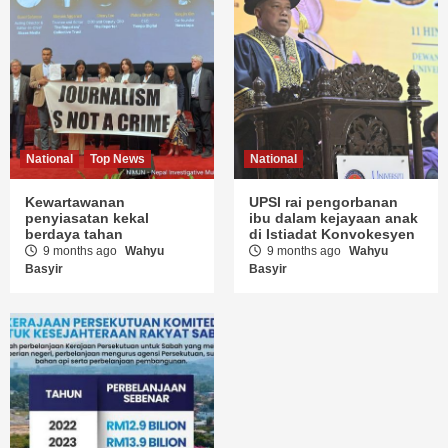
National
Top News
National
Kewartawanan
UPSI rai pengorbanan
penyiasatan kekal
ibu dalam kejayaan anak
berdaya tahan
di Istiadat Konvokesyen
9 months ago
Wahyu
9 months ago
Wahyu
Basyir
Basyir