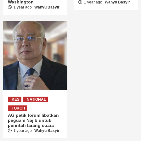
Washington
1 year ago
Wahyu Basyir
1 year ago
Wahyu Basyir
KES
NATIONAL
TOKOH
AG petik forum libatkan
peguam Najib untuk
perintah larang suara
1 year ago
Wahyu Basyir