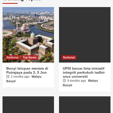
National
Top News
National
Bunyi letupan meriam di
UPSI lancar lima inisiatif
Putrajaya pada 3, 5 Jun
integriti perkukuh tadbir
urus universiti
2 months ago
Wahyu
9 months ago
Wahyu
Basyir
Basyir