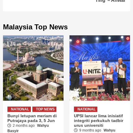
Ting’ – Anwar
Malaysia Top News
NATIONAL
TOP NEWS
NATIONAL
Bunyi letupan meriam di
UPSI lancar lima inisiatif
Putrajaya pada 3, 5 Jun
integriti perkukuh tadbir
urus universiti
2 months ago
Wahyu
9 months ago
Wahyu
Basyir