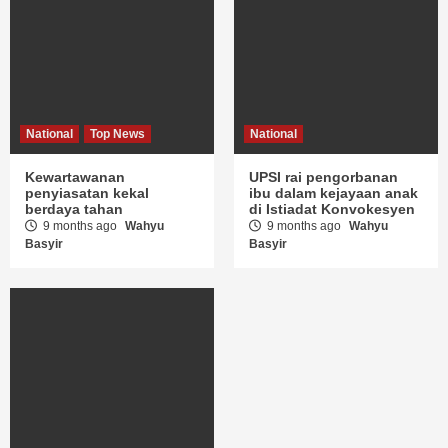
National
Top News
National
Kewartawanan
UPSI rai pengorbanan
penyiasatan kekal
ibu dalam kejayaan anak
berdaya tahan
di Istiadat Konvokesyen
9 months ago
Wahyu
9 months ago
Wahyu
Basyir
Basyir