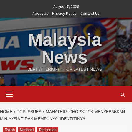
Skip
August 7, 2026
to
About Us
Privacy Policy
Contact Us
content
Malaysia
News
BERITA TERKINI – TOP LATEST NEWS
Primary
Menu
HOME
TOP ISSUES
MAHATHIR: CHOPSTICK MENYEBABKAN
MALAYSIA TIDAK MEMPUNYAI IDENTITINYA
Tokoh
National
Top Issues