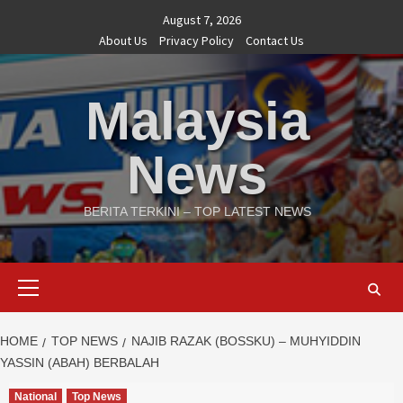
Skip
August 7, 2026
to
About Us
Privacy Policy
Contact Us
content
Malaysia
News
BERITA TERKINI – TOP LATEST NEWS
Primary
Menu
HOME
TOP NEWS
NAJIB RAZAK (BOSSKU) – MUHYIDDIN
YASSIN (ABAH) BERBALAH
National
Top News