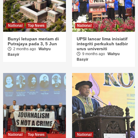
National
Top News
National
Bunyi letupan meriam di
UPSI lancar lima inisiatif
Putrajaya pada 3, 5 Jun
integriti perkukuh tadbir
urus universiti
2 months ago
Wahyu
9 months ago
Wahyu
Basyir
Basyir
National
Top News
National