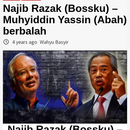
Najib Razak (Bossku) –
Muhyiddin Yassin (Abah)
berbalah
4 years ago
Wahyu Basyir
Najib Razak (Bossku) –