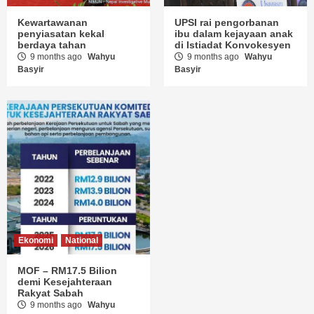
Kewartawanan
UPSI rai pengorbanan
penyiasatan kekal
ibu dalam kejayaan anak
berdaya tahan
di Istiadat Konvokesyen
9 months ago
Wahyu
9 months ago
Wahyu
Basyir
Basyir
Ekonomi
National
MOF – RM17.5 Bilion
demi Kesejahteraan
Rakyat Sabah
9 months ago
Wahyu