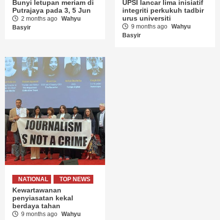
Bunyi letupan meriam di
UPSI lancar lima inisiatif
Putrajaya pada 3, 5 Jun
integriti perkukuh tadbir
urus universiti
2 months ago
Wahyu
9 months ago
Wahyu
Basyir
Basyir
NATIONAL
TOP NEWS
Kewartawanan
penyiasatan kekal
berdaya tahan
9 months ago
Wahyu