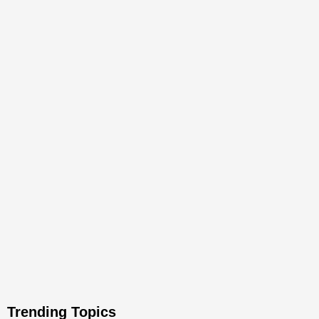
Trending Topics
National
Top News
National
Bunyi letupan meriam di
UPSI lancar lima inisiatif
Putrajaya pada 3, 5 Jun
integriti perkukuh tadbir
urus universiti
2 months ago
Wahyu
9 months ago
Wahyu
Basyir
Basyir