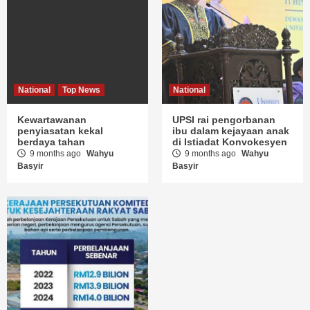
Ekonomi
National
MOF – RM17.5 Bilion
demi Kesejahteraan
Rakyat Sabah
9 months ago
Wahyu
Basyir
MTN
About Us
Contact Us
Privacy Policy