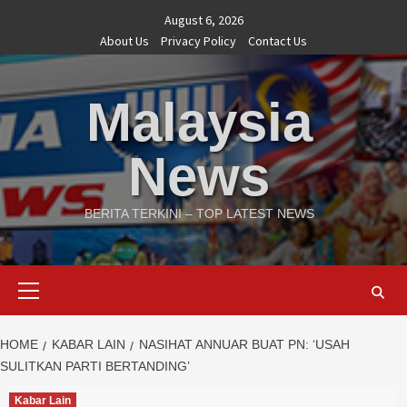
Skip
August 6, 2026
to
About Us
Privacy Policy
Contact Us
content
Malaysia
News
BERITA TERKINI – TOP LATEST NEWS
Primary
Menu
HOME
KABAR LAIN
NASIHAT ANNUAR BUAT PN: ‘USAH
SULITKAN PARTI BERTANDING’
Kabar Lain