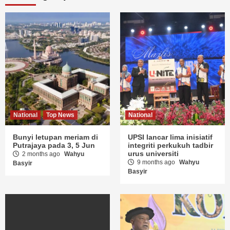
National
Top News
National
Kewartawanan
UPSI rai pengorbanan
penyiasatan kekal
ibu dalam kejayaan anak
berdaya tahan
di Istiadat Konvokesyen
9 months ago
Wahyu
9 months ago
Wahyu
Basyir
Basyir