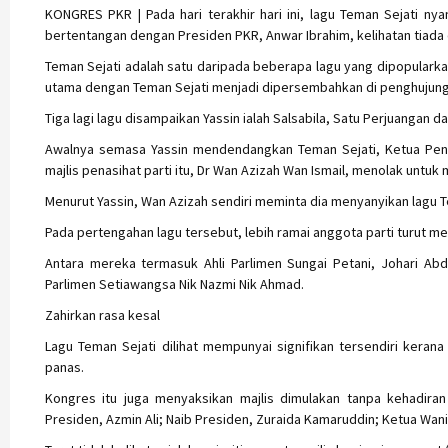
KONGRES PKR | Pada hari terakhir hari ini, lagu Teman Sejati n
bertentangan dengan Presiden PKR, Anwar Ibrahim, kelihatan tiada d
Teman Sejati adalah satu daripada beberapa lagu yang dipopular
utama dengan Teman Sejati menjadi dipersembahkan di penghujung
Tiga lagi lagu disampaikan Yassin ialah Salsabila, Satu Perjuangan d
Awalnya semasa Yassin mendendangkan Teman Sejati, Ketua Pen
majlis penasihat parti itu, Dr Wan Azizah Wan Ismail, menolak untu
Menurut Yassin, Wan Azizah sendiri meminta dia menyanyikan lagu Te
Pada pertengahan lagu tersebut, lebih ramai anggota parti turut m
Antara mereka termasuk Ahli Parlimen Sungai Petani, Johari Abdu
Parlimen Setiawangsa Nik Nazmi Nik Ahmad.
Zahirkan rasa kesal
Lagu Teman Sejati dilihat mempunyai signifikan tersendiri kera
panas.
Kongres itu juga menyaksikan majlis dimulakan tanpa kehadiran
Presiden, Azmin Ali; Naib Presiden, Zuraida Kamaruddin; Ketua Wani