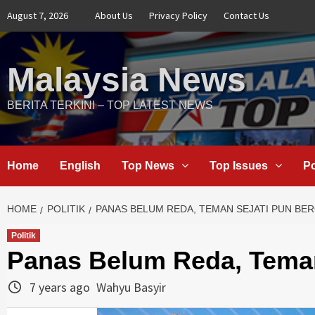
August 7, 2026
About Us
Privacy Policy
Contact Us
Malaysia News
BERITA TERKINI – TOP LATEST NEWS
Home
English
Top News
Top Issues
Po
HOME
POLITIK
PANAS BELUM REDA, TEMAN SEJATI PUN BE
Politik
Panas Belum Reda, Tema
7 years ago
Wahyu Basyir