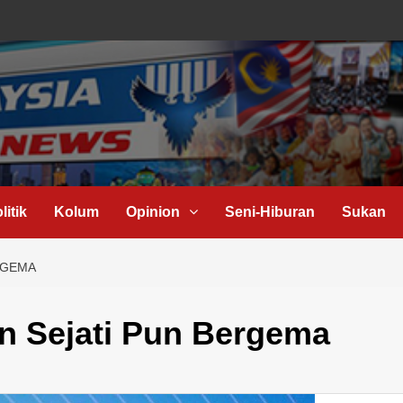
litik
Kolum
Opinion
Seni-Hiburan
Sukan
RGEMA
n Sejati Pun Bergema