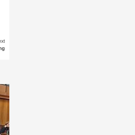
xt
ng