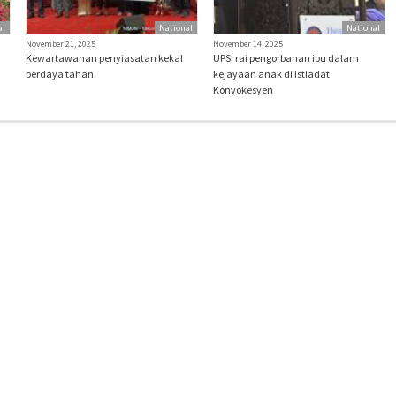
al
National
National
November 21, 2025
November 14, 2025
Kewartawanan penyiasatan kekal
UPSI rai pengorbanan ibu dalam
berdaya tahan
kejayaan anak di Istiadat
Konvokesyen