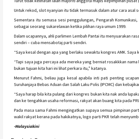
Turut tidak kelihatan ialah majoriti anggota majlis kepimpinan pusa
Untuk rekod, slot nyanyian itu tidak termasuk dalam atur cara asal s
Sementara itu semasa sesi penggulungan, Pengarah Komunikasi, F
sebagai seorang sukarelawan ketika pilihan raya umum 1999.
Dalam ucapannya, ahli parlimen Lembah Pantai itu menyuarakan ras
sendiri – cuba mensabotaj parti sendiri.
“Saya kesal dengan apa yang berlaku sewaktu kongres AMK. Saya k
“Tapi saya juga percaya ada mereka yang berniat rosakkkan nama ba
bukan tujuan kita hari ini lihat perkara itu,” katanya.
Menurut Fahmi, beliau juga kesal apabila inti pati penting ucap
Suruhanjaya Bebas Aduan dan Salah Laku Polis (IPCMC) dan kebajik
“Saya harap bila kita pulang dari kongres bukan kita nak anda lupakan
dan ke tengahkan usaha reformasi, rakyat akan buang kita pada PRU1
Pada masa sama Fahmi mengingatkan supaya semua pimpinan parti 
wakil rakyat kerana pada hakikatnya, logo parti PKR telah menyumb
-Malaysiakini