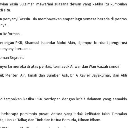
yanyian Yasin Sulaiman mewarnai suasana dewan yang ketika itu kumpulan
i situ.
kan penyanyi Yassin. Dia membawakan empat lagu semasa berada di pentas
nya.
an Reformasi.
erangan PKR, Shamsul Iskandar Mohd Akin, dijemput berduet pengerusi
k menyanyi bersama.
man Sejati itu.
enyertai mereka di atas pentas, termasuk Anwar dan Wan Azizah sendiri.
l; Menteri Air, Tanah dan Sumber Asli, Dr A Xavier Jayakumar, dan Ahli
na disampaikan ketika PKR berdepan dengan krisis dalaman yang semakin
 beberapa pemimpin pusat. Antara yang tidak kelihatan ialah Timbalan
ta, Haniza Talha; dan Timbalan Ketua Pemuda, Hilman Idham.