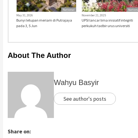
National
Nation
May 31, 2026
November 21, 2025
Bunyi letupan meriam di Putrajaya
UPSI lancar lima inisiatif integriti
pada 3, 5 Jun
perkukuh tadbir urus universiti
About The Author
Wahyu Basyir
See author's posts
Share on: