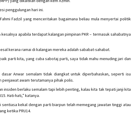
t (MPP) yang dikaitkan dengan kem Azmin.
esi penggulungan hari ini.
ahmi Fadzil yang menceritakan bagaimana beliau mula menyertai politik
a kesalnya apabila terdapat kalangan pimpinan PKR – termasuk sahabatnya
esal kerana ramai di kalangan mereka adalah sababat-sahabat.
ik parti kita, yang cuba sabotaj parti, saya tidak mahu menuding jari dan
an dasar Anwar semalam tidak diangkat untuk diperbahaskan, seperti isu
an penjawat awam terutamanya pihak polis.
 insiden berlaku semalam tapi lebih penting, kalau kita tak tepati janji kita
5. Hati-hati,” katanya.
sentiasa kekal dengan parti biarpun telah memegang jawatan tinggi atau
ang ketika PRU14.