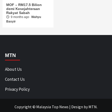
MOF – RM17.5 Bilion
demi Kesejahteraan
Rakyat Sabah
9 months ago
Wahyu
Basyir
MTN
About Us
Contact Us
Privacy Policy
Copyright © Malaysia Top News
|
Design
by MTN.