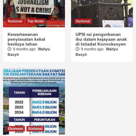
National
Top News
National
Kewartawanan
UPSI rai pengorbanan
penyiasatan kekal
ibu dalam kejayaan anak
berdaya tahan
di Istiadat Konvokesyen
9 months ago
Wahyu
9 months ago
Wahyu
Basyir
Basyir
Ekonomi
National