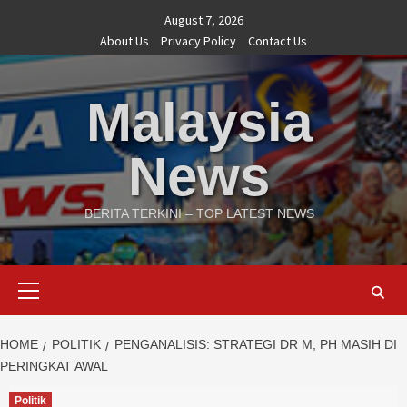
Skip
August 7, 2026
to
About Us
Privacy Policy
Contact Us
content
Malaysia
News
BERITA TERKINI – TOP LATEST NEWS
Primary
Menu
HOME
POLITIK
PENGANALISIS: STRATEGI DR M, PH MASIH DI
PERINGKAT AWAL
Politik