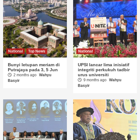
National
Top News
National
Bunyi letupan meriam di
UPSI lancar lima inisiatif
Putrajaya pada 3, 5 Jun
integriti perkukuh tadbir
urus universiti
2 months ago
Wahyu
9 months ago
Wahyu
Basyir
Basyir