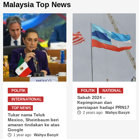
Malaysia Top News
POLITIK
POLITIK
NATIONAL
Sabah 2024 –
INTERNATIONAL
Kepimpinan dan
persiapan hadapi PRN17
TOP NEWS
2 years ago
Wahyu Basyir
Tukar nama Teluk
Mexico, Sheinbaum beri
amaran tindakan ke atas
Google
1 year ago
Wahyu Basyir