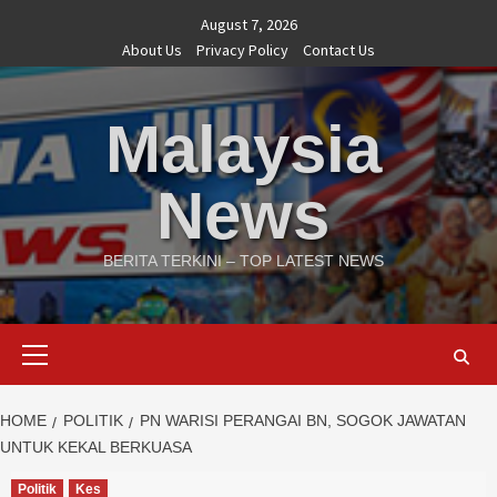
Skip
August 7, 2026
to
About Us
Privacy Policy
Contact Us
content
Malaysia
News
BERITA TERKINI – TOP LATEST NEWS
Primary
Menu
HOME
POLITIK
PN WARISI PERANGAI BN, SOGOK JAWATAN
UNTUK KEKAL BERKUASA
Politik
Kes