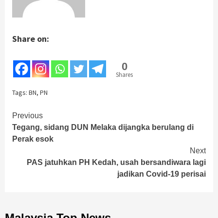
Share on:
0
Shares
Tags:
BN
,
PN
Continue
Previous
Tegang, sidang DUN Melaka dijangka berulang di
Reading
Perak esok
Next
PAS jatuhkan PH Kedah, usah bersandiwara lagi
jadikan Covid-19 perisai
Malaysia Top News