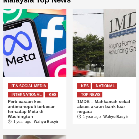
IT & SOCIAL MEDIA
KES
NATIONAL
INTERNATIONAL
KES
TOP NEWS
Perbicaraan kes
1MDB – Mahkamah sekat
antimonopoli terbesar
akses akaun bank luar
terhadap Meta di
negara
Washington
1 year ago
Wahyu Basyir
1 year ago
Wahyu Basyir