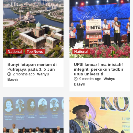
National
Top News
National
Bunyi letupan meriam di
UPSI lancar lima inisiatif
Putrajaya pada 3, 5 Jun
integriti perkukuh tadbir
urus universiti
2 months ago
Wahyu
9 months ago
Wahyu
Basyir
Basyir