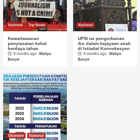
National
Top News
National
Kewartawanan
UPSI rai pengorbanan
penyiasatan kekal
ibu dalam kejayaan anak
berdaya tahan
di Istiadat Konvokesyen
9 months ago
Wahyu
9 months ago
Wahyu
Basyir
Basyir
Ekonomi
National