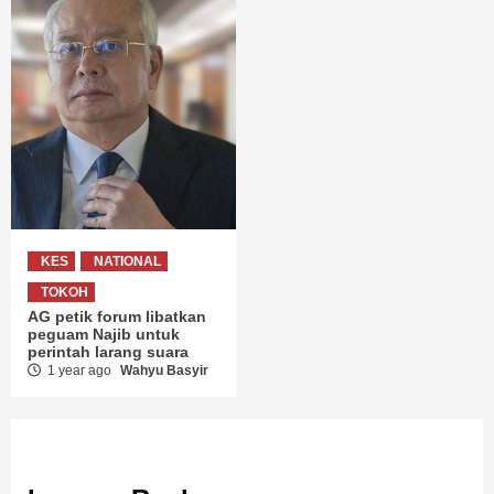
KES
NATIONAL
TOKOH
AG petik forum libatkan
peguam Najib untuk
perintah larang suara
1 year ago
Wahyu Basyir