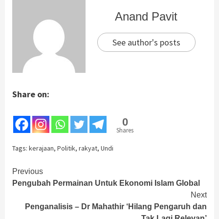
Anand Pavit
See author's posts
Share on:
0
Shares
Tags:
kerajaan
,
Politik
,
rakyat
,
Undi
Continue
Previous
Pengubah Permainan Untuk Ekonomi Islam Global
Reading
Next
Penganalisis – Dr Mahathir ‘Hilang Pengaruh dan
Tak Lagi Relevan’