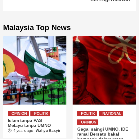
Malaysia Top News
OPINION
POLITIK
POLITIK
NATIONAL
Islam tanpa PAS –
OPINION
Melayu tanpa UMNO
Gagal saingi UMNO, IDE
4 years ago
Wahyu Basyir
ramal Bersatu bakal
berpecah dalam masa