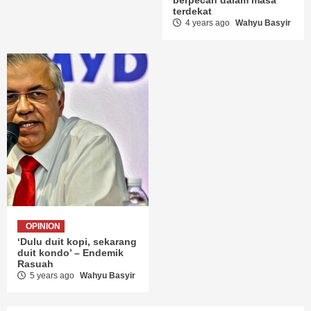
terdekat
4 years ago
Wahyu Basyir
OPINION
‘Dulu duit kopi, sekarang
duit kondo’ – Endemik
Rasuah
5 years ago
Wahyu Basyir