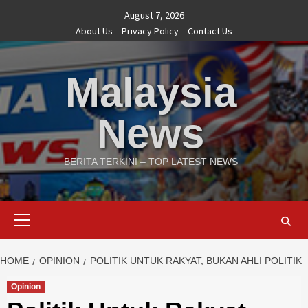
Skip
August 7, 2026
to
About Us
Privacy Policy
Contact Us
content
Malaysia
News
BERITA TERKINI – TOP LATEST NEWS
Primary
Menu
HOME
OPINION
POLITIK UNTUK RAKYAT, BUKAN AHLI POLITIK
Opinion