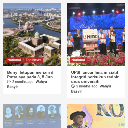
National
Top News
National
Bunyi letupan meriam di
UPSI lancar lima inisiatif
Putrajaya pada 3, 5 Jun
integriti perkukuh tadbir
urus universiti
2 months ago
Wahyu
9 months ago
Wahyu
Basyir
Basyir