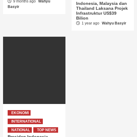
9 months ago
Wahyu
Indonesia, Malaysia dan
Basyir
Thailand Laksana Projek
Infrastruktur US$39
Bilion
1 year ago
Wahyu Basyir
EKONOMI
INTERNATIONAL
NATIONAL
TOP NEWS
Presiden Indonesia