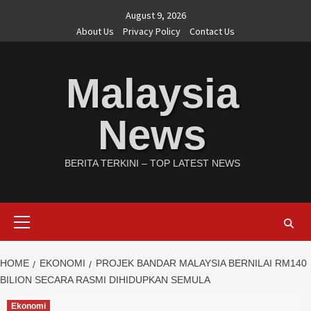
Skip
August 9, 2026
to
About Us
Privacy Policy
Contact Us
content
Malaysia
News
BERITA TERKINI – TOP LATEST NEWS
Primary
Menu
HOME
EKONOMI
PROJEK BANDAR MALAYSIA BERNILAI RM140
BILION SECARA RASMI DIHIDUPKAN SEMULA
Ekonomi