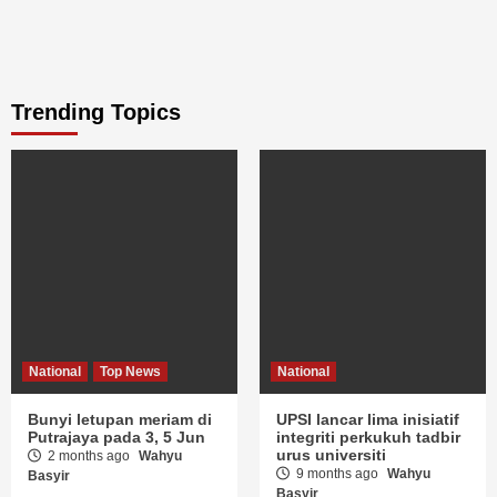
Trending Topics
National
Top News
National
Bunyi letupan meriam di
UPSI lancar lima inisiatif
Putrajaya pada 3, 5 Jun
integriti perkukuh tadbir
urus universiti
2 months ago
Wahyu
9 months ago
Wahyu
Basyir
Basyir