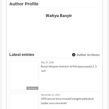
Author Profile
Wahyu Basyir
Latest entries
Author Archives
May 31, 2026
Bunyi letupan meriam di Putrajaya pada 3, 5
Jun
National
November 21, 2025
UPSI lancar lima inisiatif integriti perkukuh
tadbir urus universiti