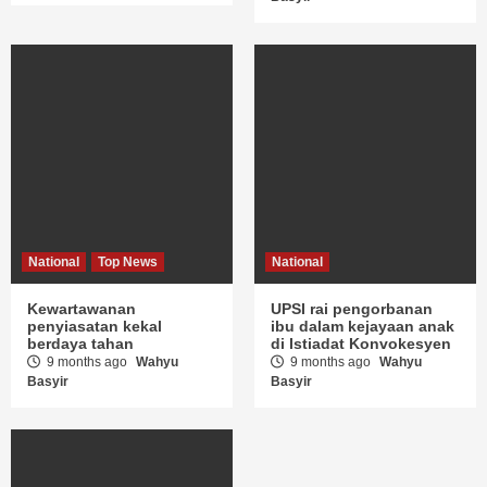
National
Top News
National
Kewartawanan
UPSI rai pengorbanan
penyiasatan kekal
ibu dalam kejayaan anak
berdaya tahan
di Istiadat Konvokesyen
9 months ago
Wahyu
9 months ago
Wahyu
Basyir
Basyir