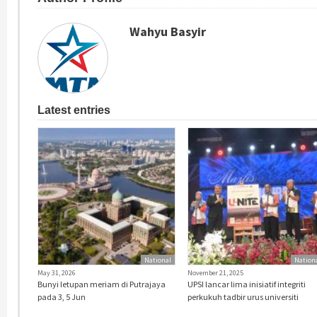
Wahyu Basyir
Latest entries
National
Nation
May 31, 2026
November 21, 2025
Bunyi letupan meriam di Putrajaya
UPSI lancar lima inisiatif integriti
pada 3, 5 Jun
perkukuh tadbir urus universiti