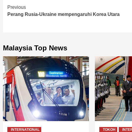
Continue
Previous
Perang Rusia-Ukraine mempengaruhi Korea Utara
Reading
Malaysia Top News
INTERNATIONAL
TOKOH
INTE