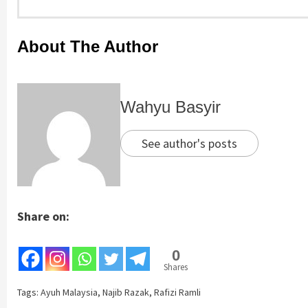
About The Author
Wahyu Basyir
See author's posts
Share on:
0
Shares
Tags:
Ayuh Malaysia
,
Najib Razak
,
Rafizi Ramli