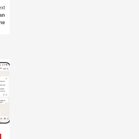
xt
an
ine