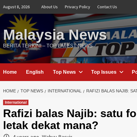
Skip
August 8, 2026
About Us
Privacy Policy
Contact Us
to
content
Malaysia News
BERITA TERKINI – TOP LATEST NEWS
Home
English
Top News
Top Issues
Po
HOME
TOP NEWS
INTERNATIONAL
RAFIZI BALAS NAJIB: 
International
Rafizi balas Najib: satu 
letak dekat mana?
4 years ago
Wahyu Basyir