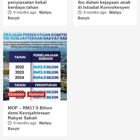
penyiasatan kekal
ibu dalam kejayaan anak
berdaya tahan
di Istiadat Konvokesyen
9 months ago
Wahyu
9 months ago
Wahyu
Basyir
Basyir
Ekonomi
National
MOF – RM17.5 Bilion
demi Kesejahteraan
Rakyat Sabah
9 months ago
Wahyu
Basyir