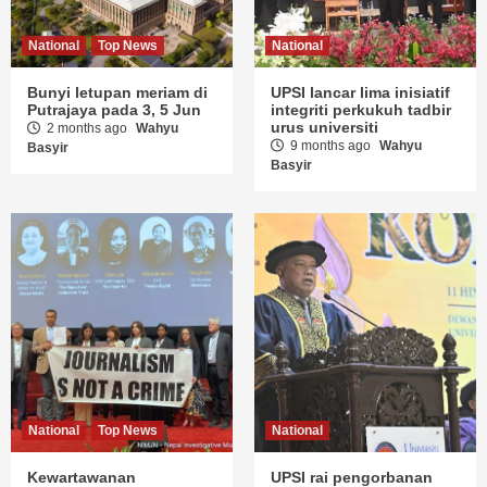
National
Top News
National
Bunyi letupan meriam di
UPSI lancar lima inisiatif
Putrajaya pada 3, 5 Jun
integriti perkukuh tadbir
urus universiti
2 months ago
Wahyu
9 months ago
Wahyu
Basyir
Basyir
National
Top News
National
Kewartawanan
UPSI rai pengorbanan