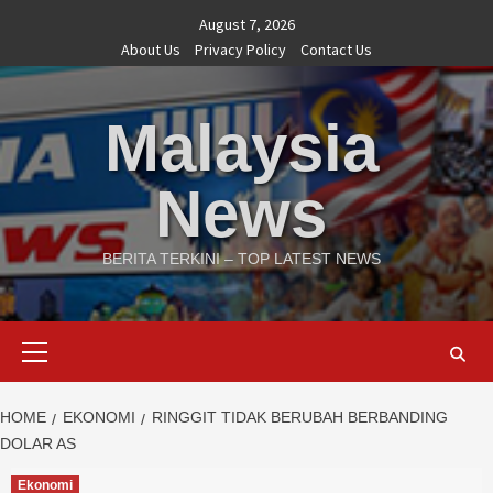
Skip
August 7, 2026
to
About Us
Privacy Policy
Contact Us
content
Malaysia
News
BERITA TERKINI – TOP LATEST NEWS
Primary
Menu
HOME
EKONOMI
RINGGIT TIDAK BERUBAH BERBANDING
DOLAR AS
Ekonomi