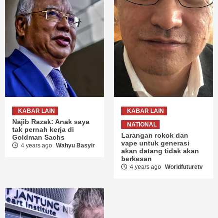
KABAR LAIN
KABAR LAIN
Najib Razak: Anak saya
NATIONAL
tak pernah kerja di
Larangan rokok dan
Goldman Sachs
vape untuk generasi
4 years ago
Wahyu Basyir
akan datang tidak akan
berkesan
4 years ago
Worldfuturetv