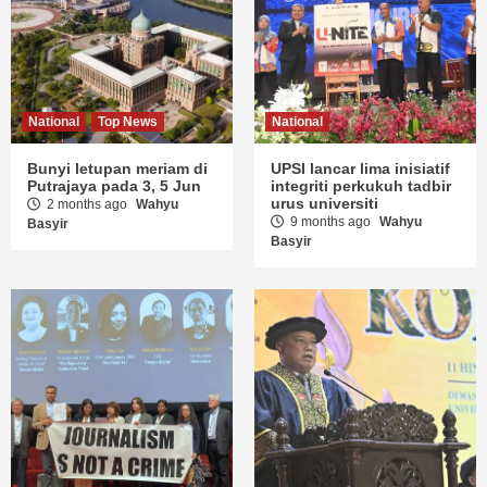
National
Top News
National
Bunyi letupan meriam di
UPSI lancar lima inisiatif
Putrajaya pada 3, 5 Jun
integriti perkukuh tadbir
urus universiti
2 months ago
Wahyu
9 months ago
Wahyu
Basyir
Basyir