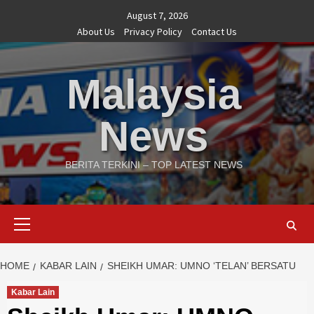
Skip
August 7, 2026
to
About Us
Privacy Policy
Contact Us
content
Malaysia
News
BERITA TERKINI – TOP LATEST NEWS
Primary
Menu
HOME
KABAR LAIN
SHEIKH UMAR: UMNO ‘TELAN’ BERSATU
Kabar Lain