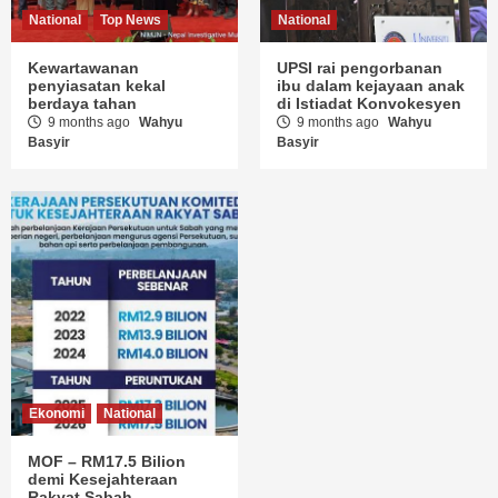
National
Top News
National
Kewartawanan
UPSI rai pengorbanan
penyiasatan kekal
ibu dalam kejayaan anak
berdaya tahan
di Istiadat Konvokesyen
9 months ago
Wahyu
9 months ago
Wahyu
Basyir
Basyir
Ekonomi
National
MOF – RM17.5 Bilion
demi Kesejahteraan
Rakyat Sabah