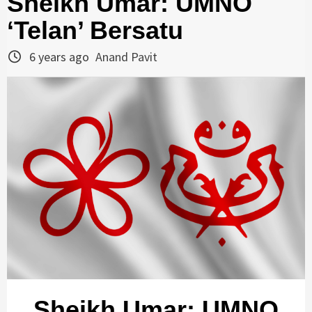
Sheikh Umar: UMNO
‘Telan’ Bersatu
6 years ago
Anand Pavit
Sheikh Umar: UMNO