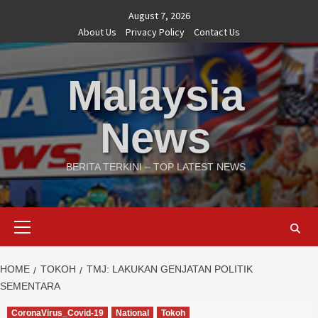
Skip
August 7, 2026
to
About Us
Privacy Policy
Contact Us
content
Malaysia
News
BERITA TERKINI – TOP LATEST NEWS
Primary
Menu
HOME
TOKOH
TMJ: LAKUKAN GENJATAN POLITIK
SEMENTARA
CoronaVirus_Covid-19
National
Tokoh