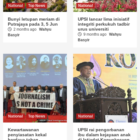
National
Top News
National
Bunyi letupan meriam di
UPSI lancar lima inisiatif
Putrajaya pada 3, 5 Jun
integriti perkukuh tadbir
urus universiti
2 months ago
Wahyu
9 months ago
Wahyu
Basyir
Basyir
National
Top News
National
Kewartawanan
UPSI rai pengorbanan
penyiasatan kekal
ibu dalam kejayaan anak
berdaya tahan
di Istiadat Konvokesyen