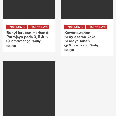
NATIONAL
TOP NEWS
NATIONAL
TOP NEWS
Bunyi letupan meriam di
Kewartawanan
Putrajaya pada 3, 5 Jun
penyiasatan kekal
berdaya tahan
2 months ago
Wahyu
9 months ago
Wahyu
Basyir
Basyir