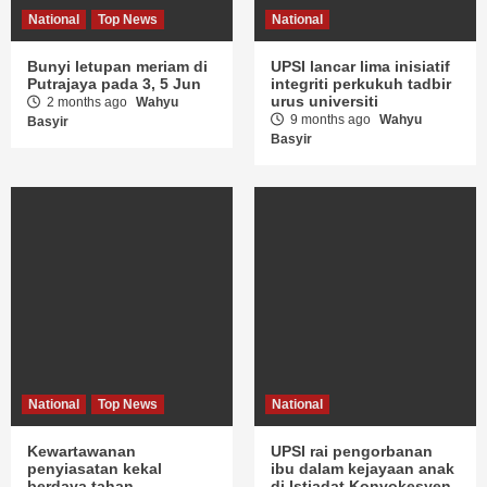
National
Top News
National
Bunyi letupan meriam di
UPSI lancar lima inisiatif
Putrajaya pada 3, 5 Jun
integriti perkukuh tadbir
urus universiti
2 months ago
Wahyu
9 months ago
Wahyu
Basyir
Basyir
National
Top News
National
Kewartawanan
UPSI rai pengorbanan
penyiasatan kekal
ibu dalam kejayaan anak
berdaya tahan
di Istiadat Konvokesyen