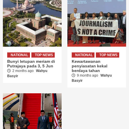
NATIONAL
TOP NEWS
NATIONAL
TOP NEWS
Bunyi letupan meriam di
Kewartawanan
Putrajaya pada 3, 5 Jun
penyiasatan kekal
berdaya tahan
2 months ago
Wahyu
9 months ago
Wahyu
Basyir
Basyir