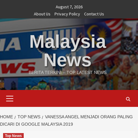
Skip
August 7, 2026
to
About Us
Privacy Policy
Contact Us
content
Malaysia
News
BERITA TERKINI – TOP LATEST NEWS
Primary
Menu
HOME
TOP NEWS
VANESSA ANGEL MENJADI ORANG PALING
DICARI DI GOOGLE MALAYSIA 2019
Top News