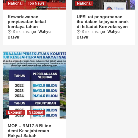
National
Top News
National
Kewartawanan
UPSI rai pengorbanan
penyiasatan kekal
ibu dalam kejayaan anak
berdaya tahan
di Istiadat Konvokesyen
9 months ago
Wahyu
9 months ago
Wahyu
Basyir
Basyir
Ekonomi
National
MOF – RM17.5 Bilion
demi Kesejahteraan
Rakyat Sabah