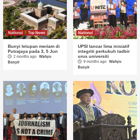
National
Top News
National
Bunyi letupan meriam di
UPSI lancar lima inisiatif
Putrajaya pada 3, 5 Jun
integriti perkukuh tadbir
urus universiti
2 months ago
Wahyu
9 months ago
Wahyu
Basyir
Basyir